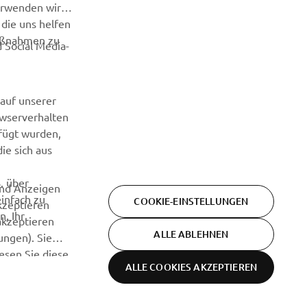
erwenden wir
ABONNIEREN
die uns helfen
maßnahmen zu
 Social Media-
Lesen Sie unsere Datenschutzrichtlinie, um zu erfahren, wie wir
Ihre persönlichen Daten verarbeiten:
Datenschutzerklärung.
auf unserer
owserverhalten
efügt wurden,
ie sich aus
. über
und Anzeigen
einfach zu
COOKIE-EINSTELLUNGEN
kzeptieren
n, Ihr
akzeptieren
ALLE ABLEHNEN
ungen). Sie
lesen Sie diese
Bedingungen
ALLE COOKIES AKZEPTIEREN
Datenschutzerklärung
Cookies
und
Konditionen