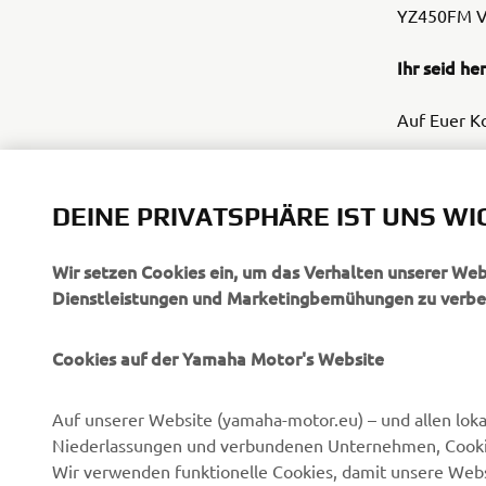
YZ450FM Va
Ihr seid h
Auf Euer K
Text und In
DEINE PRIVATSPHÄRE IST UNS WI
Wir setzen Cookies ein, um das Verhalten unserer We
Dienstleistungen und Marketingbemühungen zu verbe
Cookies auf der Yamaha Motor's Website
UNTERNEHMEN
B2B
Auf unserer Website (yamaha-motor.eu) – und allen lok
Über uns
eBike Antriebe
Niederlassungen und verbundenen Unternehmen, Cookies
News
Behörden
Wir verwenden funktionelle Cookies, damit unsere Webs