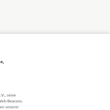
e,
NEWSLETTER
V., seine
Erfahre als Erster von den neuesten Angeboten,
Sonderveranstaltungen, Neuerscheinungen und vielem mehr.
 Web-Beacons.
nen unserer