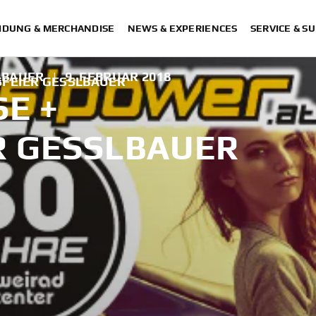
IDUNG & MERCHANDISE
NEWS & EXPERIENCES
SERVICE & S
LBAUER
|
9. FEBRUAR 2018
FEIER GESSLBAUER
E +
R GESSLBAUER