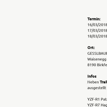
Termin:
16/03/201
17/03/201
18/03/201
Ort:
GESSLBAU
Waisenegg
8190 Birkfe
Infos
Tra
Neben
ausgestellt 
YZF-R1 Pat
YZF-R7 Hag