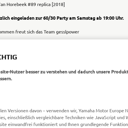
n Horebeek #89 replica [2018]
erzlich eingeladen zur 60/30 Party am Samstag ab 19:00 Uhr.
ommen freut sich das Team gesslpower
fos auf
Gesslbauer.at
CHTIG
bsite-Nutzer besser zu verstehen und dadurch unsere Produkt
ssern.
MEHR YAMAHA
SUPPORT
alen Versionen davon – verwenden wir, Yamaha Motor Europe N.
MyYamaha
Webshop Support
, einschließlich vergleichbare Techniken wie JavaScript und
Yamaha Music
Ersatzteilkatalog
ite einwandfrei funktioniert und Ihnen grundlegende Funktio