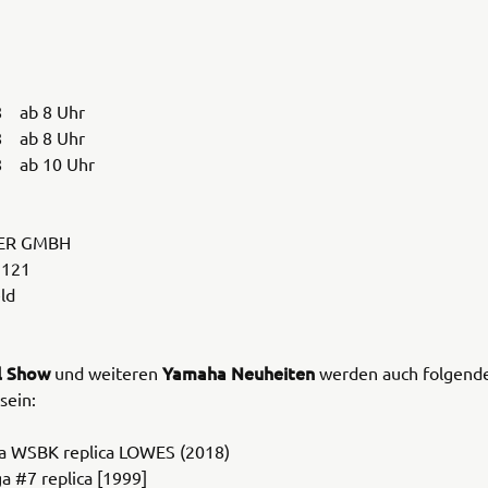
8 ab 8 Uhr
8 ab 8 Uhr
8 ab 10 Uhr
ER GMBH
 121
ld
il Show
Yamaha Neuheiten
und weiteren
werden auch folgend
sein:
a WSBK replica LOWES (2018)
a #7 replica [1999]