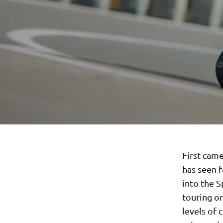
First cam
has seen 
into the S
touring o
levels of 