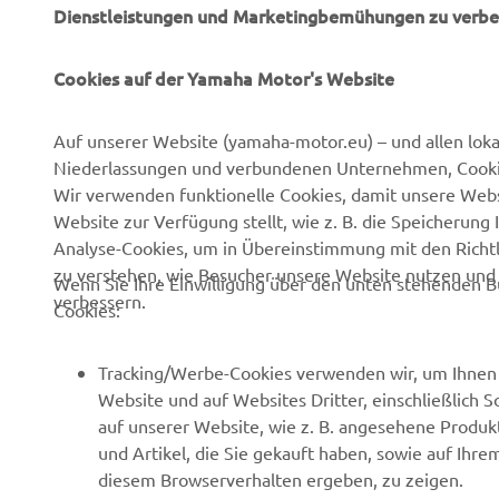
Dienstleistungen und Marketingbemühungen zu verbe
Cookies auf der Yamaha Motor's Website
UNTERNEHMEN
B2B
Auf unserer Website (yamaha-motor.eu) – und allen lok
Über uns
eBike Antriebe
Niederlassungen und verbundenen Unternehmen, Cookies
News
Behörden
Wir verwenden funktionelle Cookies, damit unsere Webs
Website zur Verfügung stellt, wie z. B. die Speicheru
Veranstaltungen
Golfplätze
Analyse-Cookies, um in Übereinstimmung mit den Richtli
Presse
Rettungsdienste
zu verstehen, wie Besucher unsere Website nutzen un
Wenn Sie Ihre Einwilligung über den unten stehenden B
verbessern.
Cookies:
Kataloge
Fahrschulen
Arbeiten bei Yamaha
Robotics
Tracking/Werbe-Cookies verwenden wir, um Ihnen 
Händler werden
Partnerschaften
Website und auf Websites Dritter, einschließlich 
auf unserer Website, wie z. B. angesehene Produk
Grundlegende
Technische Informationen
und Artikel, die Sie gekauft haben, sowie auf Ihre
Nachhaltigkeitsrichtlinie
für unabhängige
diesem Browserverhalten ergeben, zu zeigen.
Handelspartner
Menschenrechtsrichtlinie