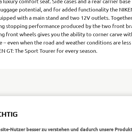
a luxury comfort seat. Side cases and a rear carrier base
luggage potential, and for added functionality the NIK
ipped with a main stand and two 12V outlets. Together
ng stopping performance produced by the two front bra
ng front wheels gives you the ability to corner carve wit
e – even when the road and weather conditions are less
EN GT: The Sport Tourer for every season.
DISCOVER THE NEW NIKEN GT
CHTIG
bsite-Nutzer besser zu verstehen und dadurch unsere Produkt