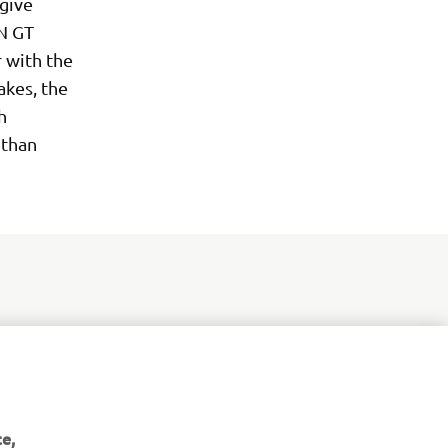
 give
EN GT
 with the
kes, the
h
 than
e,