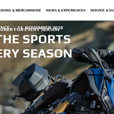
IDUNG & MERCHANDISE
NEWS & EXPERIENCES
SERVICE & S
ENCE
|
11. NOVEMBER 2018
OURER FOR EVERY SEASON
THE SPORTS
ERY SEASON