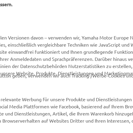
ssern.
MEHR YAMAHA
SUPPORT
alen Versionen davon – verwenden wir, Yamaha Motor Europe N.
MyYamaha
Webshop Support
, einschließlich vergleichbare Techniken wie JavaScript und
Yamaha Music
Ersatzteilkatalog
ite einwandfrei funktioniert und Ihnen grundlegende Funktio
ng Ihrer Anmeldedaten und Sprachpräferenzen. Darüber hinaus v
Yamaha Racing
Buche Deinen
nien der Datenschutzbehörden Nutzerstatistiken zu erstellen, 
Wartungstermin
Yamaha Motor Global
d unsere Website, Produkte, Dienstleistungen und Marketing
utton geben, verwenden wir auch Tracking-/Werbe-Cookies und
Impressum
Mobile Applikationen
Yamaha-Händler finden
relevante Werbung für unsere Produkte und Dienstleistungen 
Entsorgung von
Social Media Plattformen wie Facebook, basierend auf Ihrem Br
Altbatterien
te und Dienstleistungen, Artikel, die Ihrem Warenkorb hinzug
m Browserverhalten auf Websites Dritter und Ihren Interessen, d