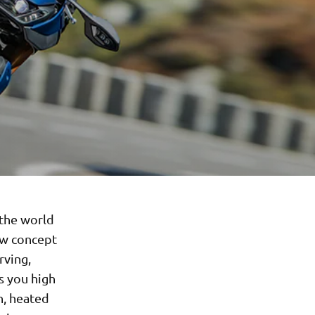
 the world
ew concept
rving,
s you high
n, heated