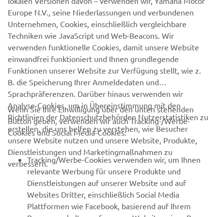
lokalen Versionen davon – verwenden wir, Yamaha Motor
Europe N.V., seine Niederlassungen und verbundenen
Unternehmen, Cookies, einschließlich vergleichbare
Techniken wie JavaScript und Web-Beacons. Wir
verwenden funktionelle Cookies, damit unsere Website
einwandfrei funktioniert und Ihnen grundlegende
Funktionen unserer Website zur Verfügung stellt, wie z.
B. die Speicherung Ihrer Anmeldedaten und
Sprachpräferenzen. Darüber hinaus verwenden wir
Analyse-Cookies, um in Übereinstimmung mit den
Wenn Sie Ihre Einwilligung über den unten stehenden
Richtlinien der Datenschutzbehörden Nutzerstatistiken zu
Button geben, verwenden wir auch Tracking-/Werbe-
UNTERNEHMEN
erstellen, die uns helfen zu verstehen, wie Besucher
Cookies und Social Media-Cookies:
unsere Website nutzen und unsere Website, Produkte,
Dienstleistungen und Marketingmaßnahmen zu
B2B
Tracking/Werbe-Cookies verwenden wir, um Ihnen
verbessern.
relevante Werbung für unsere Produkte und
MEHR YAMAHA
Dienstleistungen auf unserer Website und auf
Websites Dritter, einschließlich Social Media
Plattformen wie Facebook, basierend auf Ihrem
SUPPORT