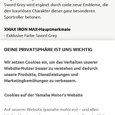
Sword Grey wird ergänzt durch coole neue Embleme, die
den luxuriösen Charakter dieser ganz besonderen
Sportroller betonen.
XMAX IRON MAX-Hauptmerkmale
- Exklusive Farbe Sword Grey
- Spezielle neue Doppelsitzbank
- Lederinnenpads
DEINE PRIVATSPHÄRE IST UNS WICHTIG
- Fußrasten aus Aluminium
- Matt verchromter Tachometerring
Wir setzen Cookies ein, um das Verhalten unserer
- Erhältlich mit 125 ccm, 300 ccm und 400 ccm
Website-Nutzer besser zu verstehen und dadurch
unsere Produkte, Dienstleistungen und
Marketingbemühungen zu verbessern.
Cookies auf der Yamaha Motor's Website
Auf unserer Website (yamaha-motor.eu) – und allen