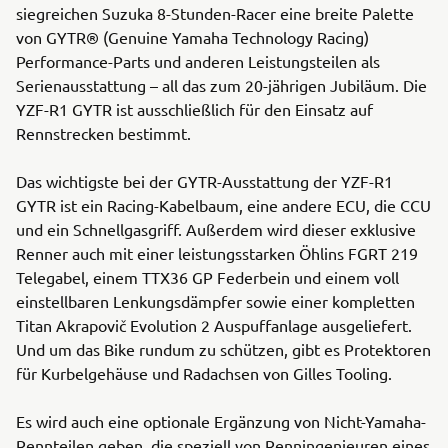
siegreichen Suzuka 8-Stunden-Racer eine breite Palette
von GYTR® (Genuine Yamaha Technology Racing)
Performance-Parts und anderen Leistungsteilen als
Serienausstattung – all das zum 20-jährigen Jubiläum. Die
YZF-R1 GYTR ist ausschließlich für den Einsatz auf
Rennstrecken bestimmt.
Das wichtigste bei der GYTR-Ausstattung der YZF-R1
GYTR ist ein Racing-Kabelbaum, eine andere ECU, die CCU
und ein Schnellgasgriff. Außerdem wird dieser exklusive
Renner auch mit einer leistungsstarken Öhlins FGRT 219
Telegabel, einem TTX36 GP Federbein und einem voll
einstellbaren Lenkungsdämpfer sowie einer kompletten
Titan Akrapovič Evolution 2 Auspuffanlage ausgeliefert.
Und um das Bike rundum zu schützen, gibt es Protektoren
für Kurbelgehäuse und Radachsen von Gilles Tooling.
Es wird auch eine optionale Ergänzung von Nicht-Yamaha-
Rennteilen geben, die speziell von Renningenieuren eines