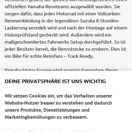
offiziellen Yamaha-Rennteams ausgewählt wurden. Sie
sorgen dafür, dass jedes Motorrad mit einer Vollcarbon-
Rennverkleidung in der legendären Suzuka 8-Stunden-
Lackierung veredelt wird und nach der Montage auf einem
Motorprüfstand gecheckt wird. Außerdem wird ein
maßgeschneidertes Fahrwerks-Setup durchgeführt. So ist
jeder Besitzer bereit, die Rennstrecke zu erobern. Dies ist
ein Bike für echte Rennfans – Track Ready.
Yamaha Motor Europe wird zwanzig Exemplare dieses
exklusiven Motorrads auf den Markt bringen, eine für
DEINE PRIVATSPHÄRE IST UNS WICHTIG
jedes Jahr der Geschichte, in der die YZF-R1 das
Geschehen in der Superbike-Welt bestimmt hat. Das auf
Wir setzen Cookies ein, um das Verhalten unserer
der EICMA gezeigte Modell ist ein Prototyp.
Website-Nutzer besser zu verstehen und dadurch
unsere Produkte, Dienstleistungen und
Ab Mitte Dezember gibt es einen Zugang zu den
Marketingbemühungen zu verbessern.
endgültigen und vollständigen Spezifikationen sowie zu
den Preisen. Dann können Sie ihr Motorrad online