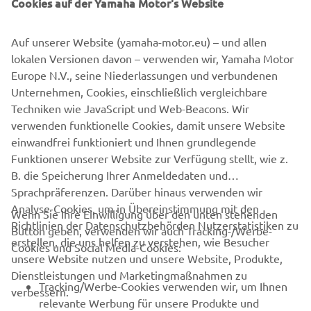
Cookies auf der Yamaha Motor's Website
reservieren, bevor Sie ihre 2019 YZF-R1 GYTR bei einem
offiziellen Yamaha-Händler kaufen.
Auf unserer Website (yamaha-motor.eu) – und allen
Jeder, der das Glück hat, dieses einzigartige Stück
lokalen Versionen davon – verwenden wir, Yamaha Motor
Motorradgeschichte zu bekommen, erhält auch
Europe N.V., seine Niederlassungen und verbundenen
Yamaha Racing Experience (YRE)
automatisch Zugang zur
Unternehmen, Cookies, einschließlich vergleichbare
2019.
Hier wird ein Team von Spezialisten alles zur YZF-
Techniken wie JavaScript und Web-Beacons. Wir
R1 GYTR vermitteln, damit man bestens ausgerüstet und
verwenden funktionelle Cookies, damit unsere Website
informiert auf die Rennstrecke gehen kann.
einwandfrei funktioniert und Ihnen grundlegende
Funktionen unserer Website zur Verfügung stellt, wie z.
B. die Speicherung Ihrer Anmeldedaten und
Sprachpräferenzen. Darüber hinaus verwenden wir
Analyse-Cookies, um in Übereinstimmung mit den
Wenn Sie Ihre Einwilligung über den unten stehenden
Richtlinien der Datenschutzbehörden Nutzerstatistiken zu
Button geben, verwenden wir auch Tracking-/Werbe-
UNTERNEHMEN
erstellen, die uns helfen zu verstehen, wie Besucher
Cookies und Social Media-Cookies:
unsere Website nutzen und unsere Website, Produkte,
Dienstleistungen und Marketingmaßnahmen zu
B2B
Tracking/Werbe-Cookies verwenden wir, um Ihnen
verbessern.
relevante Werbung für unsere Produkte und