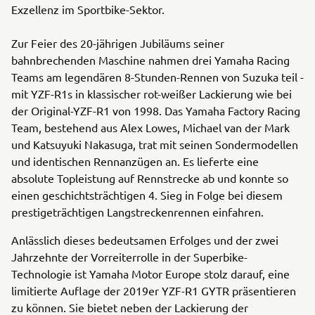
Exzellenz im Sportbike-Sektor.
Zur Feier des 20-jährigen Jubiläums seiner
bahnbrechenden Maschine nahmen drei Yamaha Racing
Teams am legendären 8-Stunden-Rennen von Suzuka teil -
mit YZF-R1s in klassischer rot-weißer Lackierung wie bei
der Original-YZF-R1 von 1998. Das Yamaha Factory Racing
Team, bestehend aus Alex Lowes, Michael van der Mark
und Katsuyuki Nakasuga, trat mit seinen Sondermodellen
und identischen Rennanzügen an. Es lieferte eine
absolute Topleistung auf Rennstrecke ab und konnte so
einen geschichtsträchtigen 4. Sieg in Folge bei diesem
prestigeträchtigen Langstreckenrennen einfahren.
Anlässlich dieses bedeutsamen Erfolges und der zwei
Jahrzehnte der Vorreiterrolle in der Superbike-
Technologie ist Yamaha Motor Europe stolz darauf, eine
limitierte Auflage der 2019er YZF-R1 GYTR präsentieren
zu können. Sie bietet neben der Lackierung der