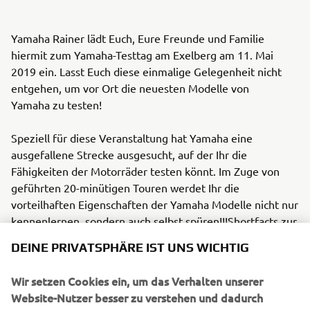
Yamaha Rainer lädt Euch, Eure Freunde und Familie
hiermit zum Yamaha-Testtag am Exelberg am 11. Mai
2019 ein. Lasst Euch diese einmalige Gelegenheit nicht
entgehen, um vor Ort die neuesten Modelle von
Yamaha zu testen!
Speziell für diese Veranstaltung hat Yamaha eine
ausgefallene Strecke ausgesucht, auf der Ihr die
Fähigkeiten der Motorräder testen könnt. Im Zuge von
geführten 20-minütigen Touren werdet Ihr die
vorteilhaften Eigenschaften der Yamaha Modelle nicht nur
kennenlernen, sondern auch selbst spüren!!!Shortfacts zur
Veranstaltung:Ort: Landgasthaus Scheiblingstein, am
DEINE PRIVATSPHÄRE IST UNS WICHTIG
Exelberg - Tullnerstraße 5 / Scheiblingstein, 3400
Wir setzen Cookies ein, um das Verhalten unserer
Klosterneuburg
Website-Nutzer besser zu verstehen und dadurch
Datum: 11. Mai 2019