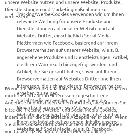
unsere Website nutzen und unsere Website, Produkte,
Dienstleistungen und Marketingmaßnahmen zu
B2B
Tracking/Werbe-Cookies verwenden wir, um Ihnen
verbessern.
relevante Werbung für unsere Produkte und
MEHR YAMAHA
Dienstleistungen auf unserer Website und auf
Websites Dritter, einschließlich Social Media
Plattformen wie Facebook, basierend auf Ihrem
SUPPORT
Browserverhalten auf unserer Website, wie z. B.
angesehene Produkte und Dienstleistungen, Artikel,
die Ihrem Warenkorb hinzugefügt wurden, und
NEWSLETTER
Artikel, die Sie gekauft haben, sowie auf Ihrem
Erfahre als Erster von den neuesten Angeboten,
Browserverhalten auf Websites Dritter und Ihren
Sonderveranstaltungen, Neuerscheinungen und vielem mehr.
Interessen, die sich aus diesem Browserverhalten
IWenn Sie alle Funktionalitäten unserer Website erhalten
ergeben, zu zeigen.
möchten und auf Ihre Interessen zugeschnittene
Social Media verwenden wir, um Ihnen die
Angebote und Anzeigen sehen möchten, akzeptieren Sie
Möglichkeit zu geben, sich Videos auf unserer
bitte die Tracking-/Werbe- und Social Media-Cookies,
ABONNIEREN
Website anzusehen (z. B. über YouTube), und um
indem Sie auf die Schaltfläche Akzeptieren klicken. Wenn
Ihnen die Möglichkeit zu geben, Inhalte unserer
Sie diese Cookies nicht oder nur bestimmte Kategorien
Website auf Social Media, wie z. B. Facebook,
Lesen Sie unsere Datenschutzrichtlinie, um zu erfahren, wie wir
von Cookies (z. B. nur die Social Media-Cookies)