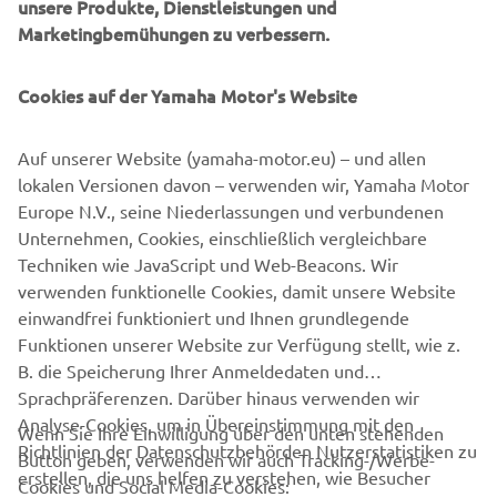
unsere Produkte, Dienstleistungen und
Uhrzeit: 09:00 bis 18:00 Uhr
Marketingbemühungen zu verbessern.
Bei dem Yamaha-Testtag am Exelberg bekommt Ihr bis
Cookies auf der Yamaha Motor's Website
zu - 20 % auf Bekleidung. Außerdem gibt es tolle
Sonderaktionen auf diverse Yamaha Modelle!
Auf unserer Website (yamaha-motor.eu) – und allen
Es ist keine Anmeldung erforderlich. Für das leibliche
lokalen Versionen davon – verwenden wir, Yamaha Motor
Wohl sorgt das Landgasthaus Scheiblingstein mit einer
Europe N.V., seine Niederlassungen und verbundenen
Top Menükarte.
Unternehmen, Cookies, einschließlich vergleichbare
Techniken wie JavaScript und Web-Beacons. Wir
WICHTIG: Bitte nehmt zum Yamaha-Testtag Eure
verwenden funktionelle Cookies, damit unsere Website
Schutzbekleidung mit!
einwandfrei funktioniert und Ihnen grundlegende
Funktionen unserer Website zur Verfügung stellt, wie z.
B. die Speicherung Ihrer Anmeldedaten und
Sprachpräferenzen. Darüber hinaus verwenden wir
Analyse-Cookies, um in Übereinstimmung mit den
Wenn Sie Ihre Einwilligung über den unten stehenden
Richtlinien der Datenschutzbehörden Nutzerstatistiken zu
Button geben, verwenden wir auch Tracking-/Werbe-
UNTERNEHMEN
erstellen, die uns helfen zu verstehen, wie Besucher
Cookies und Social Media-Cookies: