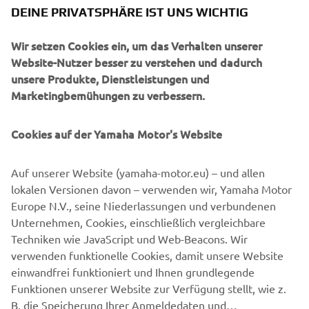
DEINE PRIVATSPHÄRE IST UNS WICHTIG
Ihr 889-ccm-EU5 CP3-Motor erzeugt ein noch lineareres
Wir setzen Cookies ein, um das Verhalten unserer
Drehmoment bei niedrigeren Drehzahlen und sorgt so für
Website-Nutzer besser zu verstehen und dadurch
eine beeindruckende Beschleunigung, während die 6-
unsere Produkte, Dienstleistungen und
achsige IMU des R1-Typs und die elektronischen
Marketingbemühungen zu verbessern.
Fahrerhilfen eine präzise Kontrolle bei Nässe und
Trockenheit ermöglichen.
Cookies auf der Yamaha Motor's Website
Mit den exklusiven R1M-inspirierten Farben sowie dem
erstklassigen Fahrwerk und der Geschwindigkeitsregelung
Auf unserer Website (yamaha-motor.eu) – und allen
ist die ultimative 3-Zylinder Hyper Naked bereit, zu
lokalen Versionen davon – verwenden wir, Yamaha Motor
inspirieren und zu begeistern.
Europe N.V., seine Niederlassungen und verbundenen
Unternehmen, Cookies, einschließlich vergleichbare
Techniken wie JavaScript und Web-Beacons. Wir
verwenden funktionelle Cookies, damit unsere Website
ENTDECKE DIE NEUE MT-09 SP
einwandfrei funktioniert und Ihnen grundlegende
Funktionen unserer Website zur Verfügung stellt, wie z.
B. die Speicherung Ihrer Anmeldedaten und