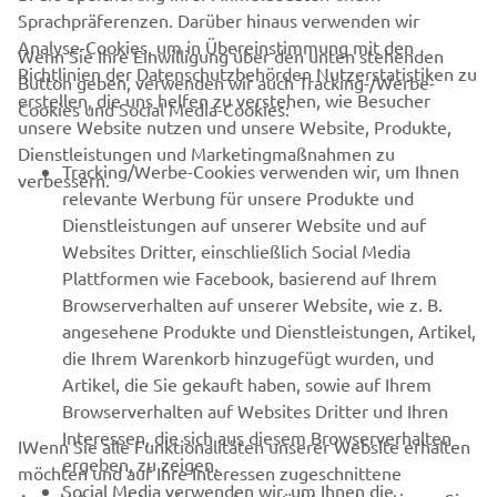
Sprachpräferenzen. Darüber hinaus verwenden wir
Analyse-Cookies, um in Übereinstimmung mit den
Wenn Sie Ihre Einwilligung über den unten stehenden
Richtlinien der Datenschutzbehörden Nutzerstatistiken zu
Button geben, verwenden wir auch Tracking-/Werbe-
UNTERNEHMEN
erstellen, die uns helfen zu verstehen, wie Besucher
Cookies und Social Media-Cookies:
unsere Website nutzen und unsere Website, Produkte,
Dienstleistungen und Marketingmaßnahmen zu
B2B
Tracking/Werbe-Cookies verwenden wir, um Ihnen
verbessern.
relevante Werbung für unsere Produkte und
MEHR YAMAHA
Dienstleistungen auf unserer Website und auf
Websites Dritter, einschließlich Social Media
Plattformen wie Facebook, basierend auf Ihrem
SUPPORT
Browserverhalten auf unserer Website, wie z. B.
angesehene Produkte und Dienstleistungen, Artikel,
die Ihrem Warenkorb hinzugefügt wurden, und
NEWSLETTER
Artikel, die Sie gekauft haben, sowie auf Ihrem
Erfahre als Erster von den neuesten Angeboten,
Browserverhalten auf Websites Dritter und Ihren
Sonderveranstaltungen, Neuerscheinungen und vielem mehr.
Interessen, die sich aus diesem Browserverhalten
IWenn Sie alle Funktionalitäten unserer Website erhalten
ergeben, zu zeigen.
möchten und auf Ihre Interessen zugeschnittene
Social Media verwenden wir, um Ihnen die