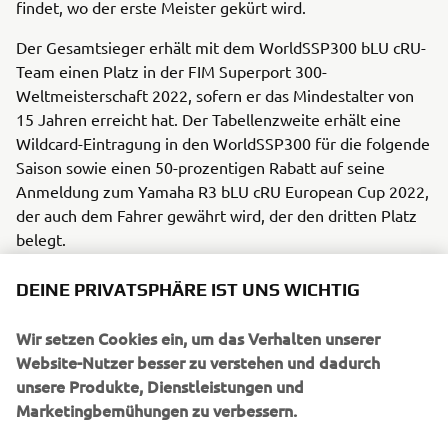
findet, wo der erste Meister gekürt wird.
Der Gesamtsieger erhält mit dem WorldSSP300 bLU cRU-
Team einen Platz in der FIM Superport 300-
Weltmeisterschaft 2022, sofern er das Mindestalter von
15 Jahren erreicht hat. Der Tabellenzweite erhält eine
Wildcard-Eintragung in den WorldSSP300 für die folgende
Saison sowie einen 50-prozentigen Rabatt auf seine
Anmeldung zum Yamaha R3 bLU cRU European Cup 2022,
der auch dem Fahrer gewährt wird, der den dritten Platz
belegt.
2021 Yamaha R3 bLU cRU Europacup-Kalender:
DEINE PRIVATSPHÄRE IST UNS WICHTIG
Test: 19. März - Misano, Italien
Wir setzen Cookies ein, um das Verhalten unserer
Runde 1: 23.-24. April - Assen, Niederlande
Website-Nutzer besser zu verstehen und dadurch
Runde 2: 7.-8. Mai - Estoril, Portugal
unsere Produkte, Dienstleistungen und
Runde 3: 11.-12. Juni - Misano, Italien
Marketingbemühungen zu verbessern.
Runde 4: 2-3 Juli - Donington Park, UK
Runde 5: 3.-4. September - Magny-Cours, Frankreich