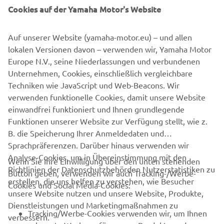
Cookies auf der Yamaha Motor's Website
Runde 6: 17.-18. September - Katalonien, Spanien
Fahrer können sich noch bis zum 15. Dezember 2020 für
Auf unserer Website (yamaha-motor.eu) – und allen
den erstmals ausgetragenen Yamaha R3 bLU cRU
lokalen Versionen davon – verwenden wir, Yamaha Motor
hier klickt
European Cup anmelden, indem sie
.
Europe N.V., seine Niederlassungen und verbundenen
Unternehmen, Cookies, einschließlich vergleichbare
Techniken wie JavaScript und Web-Beacons. Wir
verwenden funktionelle Cookies, damit unsere Website
R3 BLU CRU CUP REGISTRIERUNG
einwandfrei funktioniert und Ihnen grundlegende
Funktionen unserer Website zur Verfügung stellt, wie z.
B. die Speicherung Ihrer Anmeldedaten und
Sprachpräferenzen. Darüber hinaus verwenden wir
Analyse-Cookies, um in Übereinstimmung mit den
Wenn Sie Ihre Einwilligung über den unten stehenden
Richtlinien der Datenschutzbehörden Nutzerstatistiken zu
Button geben, verwenden wir auch Tracking-/Werbe-
UNTERNEHMEN
erstellen, die uns helfen zu verstehen, wie Besucher
Cookies und Social Media-Cookies:
unsere Website nutzen und unsere Website, Produkte,
Dienstleistungen und Marketingmaßnahmen zu
B2B
Tracking/Werbe-Cookies verwenden wir, um Ihnen
verbessern.