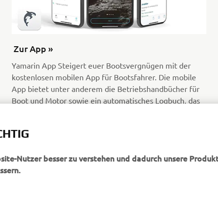
Zur App »
Yamarin App Steigert euer Bootsvergnügen mit der
kostenlosen mobilen App für Bootsfahrer. Die mobile
App bietet unter anderem die Betriebshandbücher für
Boot und Motor sowie ein automatisches Logbuch, das
die gefahrene Route und die zurückgelegte Strecke,
Kraftstoffverbrauch und Wetterdaten speichert. Zur
CHTIG
App »
Mehr dazu
bsite-Nutzer besser zu verstehen und dadurch unsere Produkt
ssern.