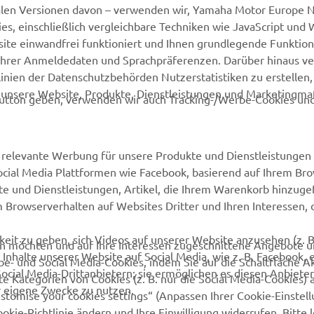
alen Versionen davon – verwenden wir, Yamaha Motor Europe N.
, einschließlich vergleichbare Techniken wie JavaScript und
MEHR YAMAHA
SUPPORT
ite einwandfrei funktioniert und Ihnen grundlegende Funktio
ng Ihrer Anmeldedaten und Sprachpräferenzen. Darüber hinaus v
MyYamaha
Webshop Support
nien der Datenschutzbehörden Nutzerstatistiken zu erstellen, 
d unsere Website, Produkte, Dienstleistungen und Marketing
Yamaha Music
Ersatzteilkatalog
utton geben, verwenden wir auch Tracking-/Werbe-Cookies und
Yamaha Racing
Buche Deinen
Wartungstermin
Yamaha Motor Global
relevante Werbung für unsere Produkte und Dienstleistungen 
Impressum
Social Media Plattformen wie Facebook, basierend auf Ihrem Br
Mobile Applikationen
te und Dienstleistungen, Artikel, die Ihrem Warenkorb hinzug
Yamaha-Händler finden
m Browserverhalten auf Websites Dritter und Ihren Interessen, d
Entsorgung von
Altbatterien
eit zu geben, sich Videos auf unserer Website anzusehen (z. B
ten möchten und auf Ihre Interessen zugeschnittene Angebote 
Inhalte unserer Website auf Social Media, wie z. B. Facebook, 
be- und Social Media-Cookies, indem Sie auf die Schaltfläche A
Social Media-Drittanbietern; sie ermöglichen es diesen Anbieter
e Kategorien von Cookies (z. B. nur die Social Media-Cookies) 
r eigene Zwecke zu nutzen.
ustomise your cookies settings“ (Anpassen Ihrer Cookie-Einstell
kie-Richtlinie ändern und Ihre Einwilligung widerrufen. Bitte 