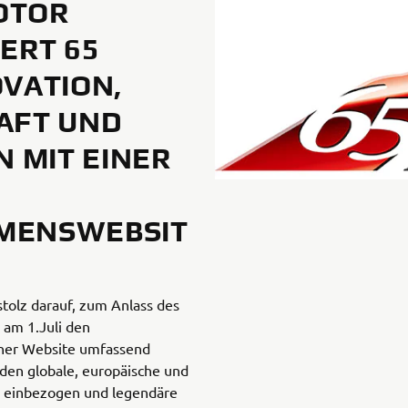
OTOR
ERT 65
OVATION,
AFT UND
N MIT EINER
MENSWEBSIT
tolz darauf, zum Anlass des
 am 1.Juli den
ner Website umfassend
den globale, europäische und
 einbezogen und legendäre