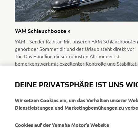
YAM Schlauchboote »
YAM - Sei der Kapitän Mit unseren YAM Schlauchbooten
gehört der Sommer dir und der Urlaub steht direkt vor
Tür. Das Handling dieser robusten Allrounder ist
bemerkenswert mit exzellenter Kontrolle und Stabilität.
Getrimmt auf Langlebigkeit sind die YAM Tender eine
sichere Art auf dem Wasser Spaß zu haben.
DEINE PRIVATSPHÄRE IST UNS WI
Mehr dazu
Wir setzen Cookies ein, um das Verhalten unserer We
Dienstleistungen und Marketingbemühungen zu verbe
Cookies auf der Yamaha Motor's Website