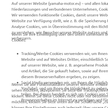
Auf unserer Website (yamaha-motor.eu) – und allen lok
Niederlassungen und verbundenen Unternehmen, Cookies
UNTERNEHMEN
B2B
Wir verwenden funktionelle Cookies, damit unsere Webs
Website zur Verfügung stellt, wie z. B. die Speicheru
Über uns
eBike Antriebe
Analyse-Cookies, um in Übereinstimmung mit den Richtli
zu verstehen, wie Besucher unsere Website nutzen un
News
Behörden
Wenn Sie Ihre Einwilligung über den unten stehenden B
verbessern.
Cookies:
Veranstaltungen
Golfplätze
Presse
Rettungsdienste
Tracking/Werbe-Cookies verwenden wir, um Ihnen 
Website und auf Websites Dritter, einschließlich 
Kataloge
Fahrschulen
auf unserer Website, wie z. B. angesehene Produk
Arbeiten bei Yamaha
Robotics
und Artikel, die Sie gekauft haben, sowie auf Ihre
diesem Browserverhalten ergeben, zu zeigen.
Händler werden
Partnerschaften
Social Media verwenden wir, um Ihnen die Möglichk
IWenn Sie alle Funktionalitäten unserer Website erhal
Grundlegende
Technische Informationen
YouTube), und um Ihnen die Möglichkeit zu geben, 
sehen möchten, akzeptieren Sie bitte die Tracking-/Wer
Nachhaltigkeitsrichtlinie
für unabhängige
teilen. Bei diesen handelt es sich um Cookies von 
klicken. Wenn Sie diese Cookies nicht oder nur bestimmt
Handelspartner
Browserverhalten im Internet zu verfolgen und fü
Menschenrechtsrichtlinie
möchten, klicken Sie bitte unten auf die Schaltfläche „c
Yamalube Safety Data
können Ihre Einstellungen auch jederzeit über unsere Coo