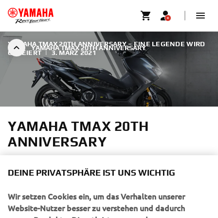
YAMAHA TMAX 20TH ANNIVERSARY – EINE LEGENDE WIRD
YAMAHA TMAX 20TH ANNIVERSARY
GEFEIERT
|
3. MÄRZ 2021
YAMAHA TMAX 20TH
ANNIVERSARY
Als Hommage an den überragenden Erfolg des TMAX in
DEINE PRIVATSPHÄRE IST UNS WICHTIG
den letzten zwei Jahrzehnten stellt Yamaha den neuen
TMAX 20th Anniversary vor.
Wir setzen Cookies ein, um das Verhalten unserer
Website-Nutzer besser zu verstehen und dadurch