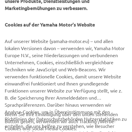
unsere Produkte, Dienstleistungen und
Marketingbemühungen zu verbessern.
Mit exklusiven Ausstattungsmerkmalen und einer
einzigartigen neuen Farbe feiert der TMAX
Cookies auf der Yamaha Motor's Website
20th Anniversary den anhaltenden Erfolg des
erfolgreichsten Sport Scooters der Welt. TMAX Liebhaber
Auf unserer Website (yamaha-motor.eu) – und allen
haben so die Möglichkeit, diese ultimative Ausführung ihr
lokalen Versionen davon – verwenden wir, Yamaha Motor
Eigen zu nennen.
Europe N.V., seine Niederlassungen und verbundenen
Unternehmen, Cookies, einschließlich vergleichbare
Techniken wie JavaScript und Web-Beacons. Wir
verwenden funktionelle Cookies, damit unsere Website
MEHR ERFAHREN
einwandfrei funktioniert und Ihnen grundlegende
Funktionen unserer Website zur Verfügung stellt, wie z.
B. die Speicherung Ihrer Anmeldedaten und
Sprachpräferenzen. Darüber hinaus verwenden wir
Analyse-Cookies, um in Übereinstimmung mit den
Wenn Sie Ihre Einwilligung über den unten stehenden
Richtlinien der Datenschutzbehörden Nutzerstatistiken zu
Button geben, verwenden wir auch Tracking-/Werbe-
UNTERNEHMEN
erstellen, die uns helfen zu verstehen, wie Besucher
Cookies und Social Media-Cookies: