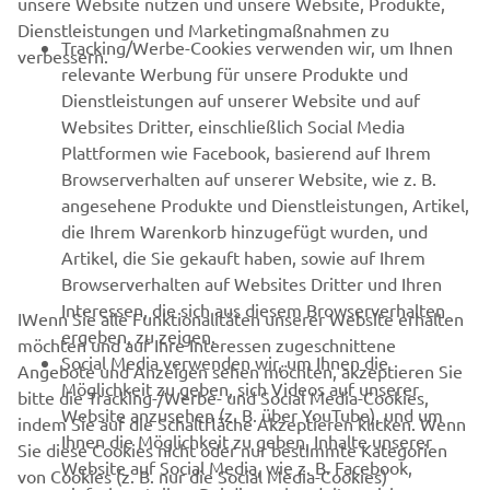
unsere Website nutzen und unsere Website, Produkte,
Dienstleistungen und Marketingmaßnahmen zu
B2B
Tracking/Werbe-Cookies verwenden wir, um Ihnen
verbessern.
relevante Werbung für unsere Produkte und
MEHR YAMAHA
Dienstleistungen auf unserer Website und auf
Websites Dritter, einschließlich Social Media
Plattformen wie Facebook, basierend auf Ihrem
SUPPORT
Browserverhalten auf unserer Website, wie z. B.
angesehene Produkte und Dienstleistungen, Artikel,
die Ihrem Warenkorb hinzugefügt wurden, und
NEWSLETTER
Artikel, die Sie gekauft haben, sowie auf Ihrem
Erfahre als Erster von den neuesten Angeboten,
Browserverhalten auf Websites Dritter und Ihren
Sonderveranstaltungen, Neuerscheinungen und vielem mehr.
Interessen, die sich aus diesem Browserverhalten
IWenn Sie alle Funktionalitäten unserer Website erhalten
ergeben, zu zeigen.
möchten und auf Ihre Interessen zugeschnittene
Social Media verwenden wir, um Ihnen die
Angebote und Anzeigen sehen möchten, akzeptieren Sie
Möglichkeit zu geben, sich Videos auf unserer
bitte die Tracking-/Werbe- und Social Media-Cookies,
ABONNIEREN
Website anzusehen (z. B. über YouTube), und um
indem Sie auf die Schaltfläche Akzeptieren klicken. Wenn
Ihnen die Möglichkeit zu geben, Inhalte unserer
Sie diese Cookies nicht oder nur bestimmte Kategorien
Website auf Social Media, wie z. B. Facebook,
Lesen Sie unsere Datenschutzrichtlinie, um zu erfahren, wie wir
von Cookies (z. B. nur die Social Media-Cookies)