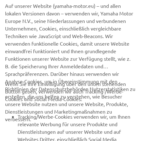
Auf unserer Website (yamaha-motor.eu) – und allen
Established (planned): End of November 2021
lokalen Versionen davon – verwenden wir, Yamaha Motor
Europe N.V., seine Niederlassungen und verbundenen
Capital(at the time of establishment): 220,000,000 Indian
Unternehmen, Cookies, einschließlich vergleichbare
rupees (approx. 328 million yen)
Techniken wie JavaScript und Web-Beacons. Wir
Business: Manufacture of hub-mounted drive units for
verwenden funktionelle Cookies, damit unsere Website
electrically power-assisted bicycles
einwandfrei funktioniert und Ihnen grundlegende
Funktionen unserer Website zur Verfügung stellt, wie z.
B. die Speicherung Ihrer Anmeldedaten und
Sprachpräferenzen. Darüber hinaus verwenden wir
Analyse-Cookies, um in Übereinstimmung mit den
Wenn Sie Ihre Einwilligung über den unten stehenden
Richtlinien der Datenschutzbehörden Nutzerstatistiken zu
Button geben, verwenden wir auch Tracking-/Werbe-
UNTERNEHMEN
erstellen, die uns helfen zu verstehen, wie Besucher
Cookies und Social Media-Cookies:
unsere Website nutzen und unsere Website, Produkte,
Dienstleistungen und Marketingmaßnahmen zu
B2B
Tracking/Werbe-Cookies verwenden wir, um Ihnen
verbessern.
relevante Werbung für unsere Produkte und
MEHR YAMAHA
Dienstleistungen auf unserer Website und auf
Websites Dritter, einschließlich Social Media