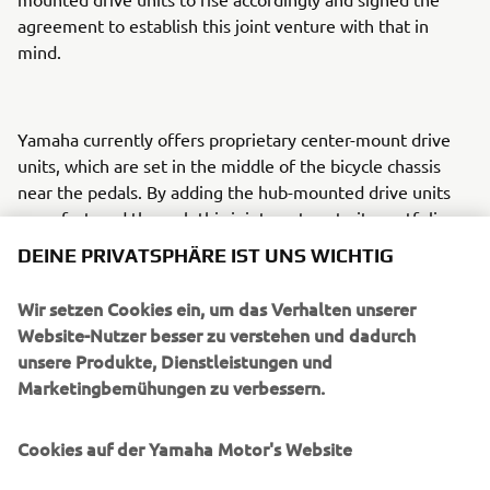
agreement to establish this joint venture with that in
mind.
Yamaha currently offers proprietary center-mount drive
units, which are set in the middle of the bicycle chassis
near the pedals. By adding the hub-mounted drive units
manufactured through this joint venture to its portfolio,
Yamaha looks to raise the overall strength and capabilities
DEINE PRIVATSPHÄRE IST UNS WICHTIG
of its eBike business and thereby secure future business
growth.
Wir setzen Cookies ein, um das Verhalten unserer
Website-Nutzer besser zu verstehen und dadurch
unsere Produkte, Dienstleistungen und
NEW COMPANY SUMMARY
Marketingbemühungen zu verbessern.
Company name: Currently undecided
Cookies auf der Yamaha Motor's Website
Location: Ludhiana, Punjab, India