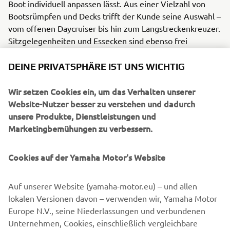
Boot individuell anpassen lässt. Aus einer Vielzahl von
Bootsrümpfen und Decks trifft der Kunde seine Auswahl –
vom offenen Daycruiser bis hin zum Langstreckenkreuzer.
Sitzgelegenheiten und Essecken sind ebenso frei
konfigurierbar wie die Ausstattung für Wassersport und
fürs Angeln. Die Modellpalette beginnt bei 27 Fuß und
DEINE PRIVATSPHÄRE IST UNS WICHTIG
wird in naher Zukunft um 33 Fuß und 40 Fuß Boote
erweitert.
Wir setzen Cookies ein, um das Verhalten unserer
Website-Nutzer besser zu verstehen und dadurch
Die Entwicklung und der Bau finden zurzeit statt. Anfang
unsere Produkte, Dienstleistungen und
2022 werden die Schiffe auf dem Wasser in Betrieb
Marketingbemühungen zu verbessern.
genommen. Die offizielle Markteinführung findet auf der
Düsseldorfer BOOT im Januar 2022 statt.
Cookies auf der Yamaha Motor's Website
Auf unserer Website (yamaha-motor.eu) – und allen
ENTDECKE UNSERE PREMIUM
lokalen Versionen davon – verwenden wir, Yamaha Motor
AUSSENBORDMOTOREN
Europe N.V., seine Niederlassungen und verbundenen
Unternehmen, Cookies, einschließlich vergleichbare