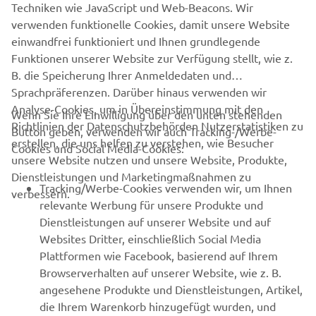
Techniken wie JavaScript und Web-Beacons. Wir
verwenden funktionelle Cookies, damit unsere Website
.
einwandfrei funktioniert und Ihnen grundlegende
Funktionen unserer Website zur Verfügung stellt, wie z.
B. die Speicherung Ihrer Anmeldedaten und
Sprachpräferenzen. Darüber hinaus verwenden wir
Analyse-Cookies, um in Übereinstimmung mit den
Wenn Sie Ihre Einwilligung über den unten stehenden
Richtlinien der Datenschutzbehörden Nutzerstatistiken zu
Button geben, verwenden wir auch Tracking-/Werbe-
UNTERNEHMEN
erstellen, die uns helfen zu verstehen, wie Besucher
Cookies und Social Media-Cookies:
unsere Website nutzen und unsere Website, Produkte,
Dienstleistungen und Marketingmaßnahmen zu
B2B
Tracking/Werbe-Cookies verwenden wir, um Ihnen
verbessern.
relevante Werbung für unsere Produkte und
MEHR YAMAHA
Dienstleistungen auf unserer Website und auf
Websites Dritter, einschließlich Social Media
Plattformen wie Facebook, basierend auf Ihrem
SUPPORT
Browserverhalten auf unserer Website, wie z. B.
angesehene Produkte und Dienstleistungen, Artikel,
die Ihrem Warenkorb hinzugefügt wurden, und
NEWSLETTER