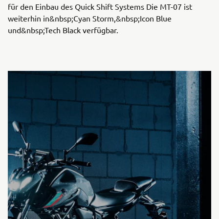
für den Einbau des Quick Shift Systems Die MT-07 ist
weiterhin in&nbsp;Cyan Storm,&nbsp;Icon Blue
und&nbsp;Tech Black verfügbar.