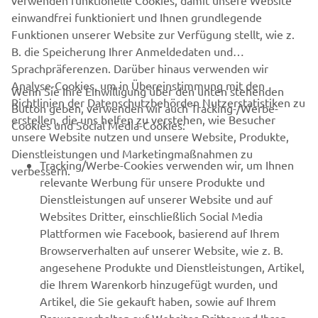
verwenden funktionelle Cookies, damit unsere Website
einwandfrei funktioniert und Ihnen grundlegende
Funktionen unserer Website zur Verfügung stellt, wie z.
B. die Speicherung Ihrer Anmeldedaten und
Sprachpräferenzen. Darüber hinaus verwenden wir
Analyse-Cookies, um in Übereinstimmung mit den
Wenn Sie Ihre Einwilligung über den unten stehenden
Richtlinien der Datenschutzbehörden Nutzerstatistiken zu
Button geben, verwenden wir auch Tracking-/Werbe-
UNTERNEHMEN
erstellen, die uns helfen zu verstehen, wie Besucher
Cookies und Social Media-Cookies:
unsere Website nutzen und unsere Website, Produkte,
Dienstleistungen und Marketingmaßnahmen zu
B2B
Tracking/Werbe-Cookies verwenden wir, um Ihnen
verbessern.
relevante Werbung für unsere Produkte und
MEHR YAMAHA
Dienstleistungen auf unserer Website und auf
Websites Dritter, einschließlich Social Media
Plattformen wie Facebook, basierend auf Ihrem
SUPPORT
Browserverhalten auf unserer Website, wie z. B.
angesehene Produkte und Dienstleistungen, Artikel,
die Ihrem Warenkorb hinzugefügt wurden, und
NEWSLETTER
Artikel, die Sie gekauft haben, sowie auf Ihrem
Erfahre als Erster von den neuesten Angeboten,