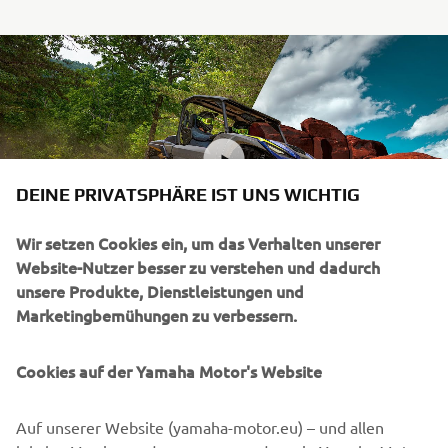
DEINE PRIVATSPHÄRE IST UNS WICHTIG
Wir setzen Cookies ein, um das Verhalten unserer
Website-Nutzer besser zu verstehen und dadurch
unsere Produkte, Dienstleistungen und
Marketingbemühungen zu verbessern.
There is something for every off-road enthusiast in
Cookies auf der Yamaha Motor's Website
Yamaha’s ATV and Side-by-Side lineup; discover the range
of powerful utility workhorses, extreme leisure vehicles
Auf unserer Website (yamaha-motor.eu) – und allen
and adrenaline fueled sports ATV’s and Side-by-Sides new