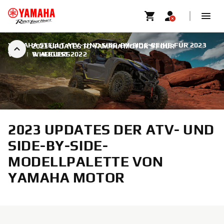
YAMAHA STELLT ATV- UND SIDE-BY-SIDE-REIHE FÜR 2023
2023 UPDATES TO YAMAHA MOTOR’S FOUR
VOR
|
WHEELERS
9. AUGUST 2022
2023 UPDATES DER ATV- UND
SIDE-BY-SIDE-
MODELLPALETTE VON
YAMAHA MOTOR