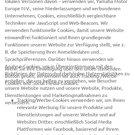
lokalen Versionen davon – verwenden wir, Yamaha Motor
for 2023!
Europe N.V., seine Niederlassungen und verbundenen
Unternehmen, Cookies, einschließlich vergleichbare
Techniken wie JavaScript und Web-Beacons. Wir
verwenden funktionelle Cookies, damit unsere Website
ENDECKE DIE GESAMTE MODELLPALETTE
einwandfrei funktioniert und Ihnen grundlegende
Funktionen unserer Website zur Verfügung stellt, wie z.
B. die Speicherung Ihrer Anmeldedaten und
Sprachpräferenzen. Darüber hinaus verwenden wir
Analyse-Cookies, um in Übereinstimmung mit den
Wenn Sie Ihre Einwilligung über den unten stehenden
Richtlinien der Datenschutzbehörden Nutzerstatistiken zu
Button geben, verwenden wir auch Tracking-/Werbe-
UNTERNEHMEN
erstellen, die uns helfen zu verstehen, wie Besucher
Cookies und Social Media-Cookies:
unsere Website nutzen und unsere Website, Produkte,
Dienstleistungen und Marketingmaßnahmen zu
B2B
Tracking/Werbe-Cookies verwenden wir, um Ihnen
verbessern.
relevante Werbung für unsere Produkte und
MEHR YAMAHA
Dienstleistungen auf unserer Website und auf
Websites Dritter, einschließlich Social Media
Plattformen wie Facebook, basierend auf Ihrem
SUPPORT