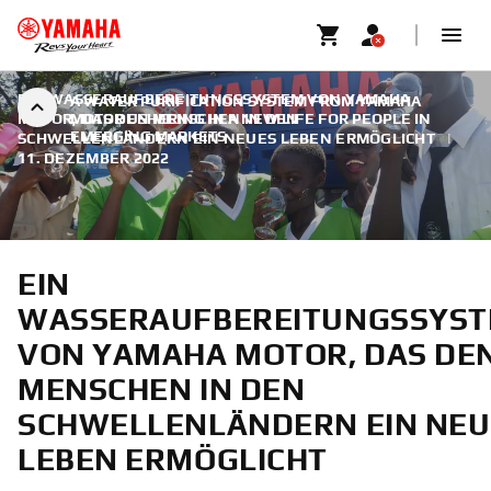
EIN WASSERAUFBEREITUNGSSYSTEM VON YAMAHA
A WATER PURIFICATION SYSTEM FROM YAMAHA
MOTOR, DAS DEN MENSCHEN IN DEN
MOTOR USHERING IN A NEW LIFE FOR PEOPLE IN
EMERGING MARKETS
SCHWELLENLÄNDERN EIN NEUES LEBEN ERMÖGLICHT
|
11. DEZEMBER 2022
EIN
WASSERAUFBEREITUNGSSYS
VON YAMAHA MOTOR, DAS DE
MENSCHEN IN DEN
SCHWELLENLÄNDERN EIN NEU
LEBEN ERMÖGLICHT