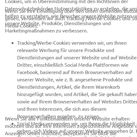
Cookies, um in Übereinstimmung mit den Richtlinien der
Lesen Sie unsere Datenschutzrichtlinie, um zu erfahren, wie wir
Datenschutzbehörden Nutzerstatistiken zu erstellen, die un
Wenn Sie Ihre Einwilligung über den unten stehenden Butto
Ihre persönlichen Daten verarbeiten:
Datenschutzerklärung.
helfen zu verstehen, wie Besucher unsere Website nutzen u
geben, verwenden wir auch Tracking-/Werbe-Cookies und So
unsere Website, Produkte, Dienstleistungen und
Media-Cookies:
Austria (German)
Marketingmaßnahmen zu verbessern.
Tracking/Werbe-Cookies verwenden wir, um Ihnen
relevante Werbung für unsere Produkte und
Dienstleistungen auf unserer Website und auf Website
Dritter, einschließlich Social Media Plattformen wie
© Copyright - 2026 Yamaha Motor Europe N.V. - All Rights
Facebook, basierend auf Ihrem Browserverhalten auf
Reserved
unserer Website, wie z. B. angesehene Produkte und
Dienstleistungen, Artikel, die Ihrem Warenkorb
Datenschutzerklärung
Cookies
Bedingungen und Konditionen
hinzugefügt wurden, und Artikel, die Sie gekauft haben
sowie auf Ihrem Browserverhalten auf Websites Dritte
und Ihren Interessen, die sich aus diesem
Browserverhalten ergeben, zu zeigen.
IWenn Sie alle Funktionalitäten unserer Website erhalten
Social Media verwenden wir, um Ihnen die Möglichkeit
möchten und auf Ihre Interessen zugeschnittene Angebote 
geben, sich Videos auf unserer Website anzusehen (z. 
Anzeigen sehen möchten, akzeptieren Sie bitte die