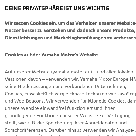
UNTERNEHMEN
DEINE PRIVATSPHÄRE IST UNS WICHTIG
B2B
Wir setzen Cookies ein, um das Verhalten unserer Website
Nutzer besser zu verstehen und dadurch unsere Produkte,
MEHR YAMAHA
Dienstleistungen und Marketingbemühungen zu verbesser
SUPPORT
Cookies auf der Yamaha Motor's Website
Auf unserer Website (yamaha-motor.eu) – und allen lokalen
NEWSLETTER
Versionen davon – verwenden wir, Yamaha Motor Europe N.V
seine Niederlassungen und verbundenen Unternehmen,
Erfahre als Erster von den neuesten Angeboten,
Cookies, einschließlich vergleichbare Techniken wie JavaScri
Sonderveranstaltungen, Neuerscheinungen und vielem mehr.
und Web-Beacons. Wir verwenden funktionelle Cookies, dam
unsere Website einwandfrei funktioniert und Ihnen
grundlegende Funktionen unserer Website zur Verfügung
stellt, wie z. B. die Speicherung Ihrer Anmeldedaten und
ABONNIEREN
Sprachpräferenzen. Darüber hinaus verwenden wir Analyse-