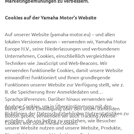
Marketingbemühungen zu verbessern.
Fahrverhalten ist er die intelligenteste Art, sich in der
Stadt zu bewegen.
Cookies auf der Yamaha Motor's Website
Auf unserer Website (yamaha-motor.eu) – und allen
lokalen Versionen davon – verwenden wir, Yamaha Motor
&
Europe N.V., seine Niederlassungen und verbundenen
Unternehmen, Cookies, einschließlich vergleichbare
Techniken wie JavaScript und Web-Beacons. Wir
verwenden funktionelle Cookies, damit unsere Website
MOVE SMART
einwandfrei funktioniert und Ihnen grundlegende
Funktionen unserer Website zur Verfügung stellt, wie z.
B. die Speicherung Ihrer Anmeldedaten und
Sprachpräferenzen. Darüber hinaus verwenden wir
Analyse-Cookies, um in Übereinstimmung mit den
Wenn Sie Ihre Einwilligung über den unten stehenden
Richtlinien der Datenschutzbehörden Nutzerstatistiken zu
Button geben, verwenden wir auch Tracking-/Werbe-
UNTERNEHMEN
erstellen, die uns helfen zu verstehen, wie Besucher
Cookies und Social Media-Cookies:
unsere Website nutzen und unsere Website, Produkte,