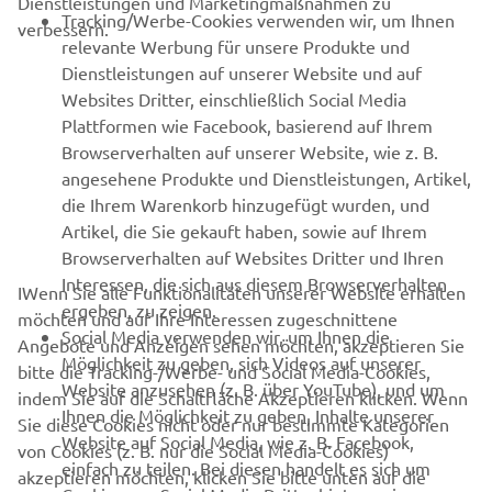
Dienstleistungen und Marketingmaßnahmen zu
B2B
Tracking/Werbe-Cookies verwenden wir, um Ihnen
verbessern.
relevante Werbung für unsere Produkte und
MEHR YAMAHA
Dienstleistungen auf unserer Website und auf
Websites Dritter, einschließlich Social Media
Plattformen wie Facebook, basierend auf Ihrem
SUPPORT
Browserverhalten auf unserer Website, wie z. B.
angesehene Produkte und Dienstleistungen, Artikel,
die Ihrem Warenkorb hinzugefügt wurden, und
NEWSLETTER
Artikel, die Sie gekauft haben, sowie auf Ihrem
Erfahre als Erster von den neuesten Angeboten,
Browserverhalten auf Websites Dritter und Ihren
Sonderveranstaltungen, Neuerscheinungen und vielem mehr.
Interessen, die sich aus diesem Browserverhalten
IWenn Sie alle Funktionalitäten unserer Website erhalten
ergeben, zu zeigen.
möchten und auf Ihre Interessen zugeschnittene
Social Media verwenden wir, um Ihnen die
Angebote und Anzeigen sehen möchten, akzeptieren Sie
Möglichkeit zu geben, sich Videos auf unserer
bitte die Tracking-/Werbe- und Social Media-Cookies,
ABONNIEREN
Website anzusehen (z. B. über YouTube), und um
indem Sie auf die Schaltfläche Akzeptieren klicken. Wenn
Ihnen die Möglichkeit zu geben, Inhalte unserer
Sie diese Cookies nicht oder nur bestimmte Kategorien
Website auf Social Media, wie z. B. Facebook,
Lesen Sie unsere Datenschutzrichtlinie, um zu erfahren, wie wir
von Cookies (z. B. nur die Social Media-Cookies)
einfach zu teilen. Bei diesen handelt es sich um
Ihre persönlichen Daten verarbeiten:
Datenschutzerklärung.
akzeptieren möchten, klicken Sie bitte unten auf die