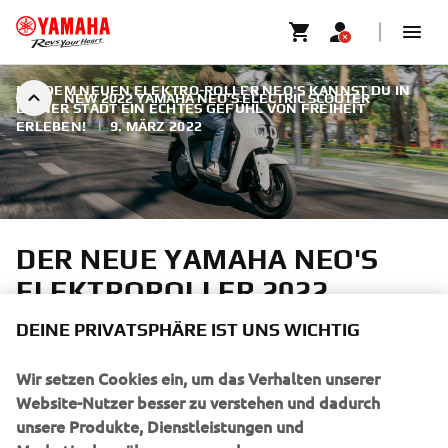
MIT DEM NEUEN ELEKTRO-ROLLER NEO'S KANNST DU IN
NEW 2022 YAMAHA NEO’S ELECTRIC SCOOTER
DEINER STADT EIN ECHTES GEFÜHL VON FREIHEIT
ERLEBEN!
|
9. MÄRZ 2022
DER NEUE YAMAHA NEO'S
ELEKTROROLLER 2022
DEINE PRIVATSPHÄRE IST UNS WICHTIG
Dieser kompakte, wendige und praktische Yamaha-Roller
der neuen Generation besticht durch sein attraktives
Wir setzen Cookies ein, um das Verhalten unserer
Design, die neueste Technologie und erstklassige
Website-Nutzer besser zu verstehen und dadurch
Zuverlässigkeit. Mit einer starken und gleichmäßigen
unsere Produkte, Dienstleistungen und
Beschleunigung, null Emissionen und einem superleisen