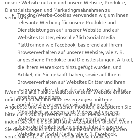
unsere Website nutzen und unsere Website, Produkte,
Dienstleistungen und Marketingmaßnahmen zu
B2B
Tracking/Werbe-Cookies verwenden wir, um Ihnen
verbessern.
relevante Werbung für unsere Produkte und
MEHR YAMAHA
Dienstleistungen auf unserer Website und auf
Websites Dritter, einschließlich Social Media
Plattformen wie Facebook, basierend auf Ihrem
SUPPORT
Browserverhalten auf unserer Website, wie z. B.
angesehene Produkte und Dienstleistungen, Artikel,
die Ihrem Warenkorb hinzugefügt wurden, und
NEWSLETTER
Artikel, die Sie gekauft haben, sowie auf Ihrem
Erfahre als Erster von den neuesten Angeboten,
Browserverhalten auf Websites Dritter und Ihren
Sonderveranstaltungen, Neuerscheinungen und vielem mehr.
Interessen, die sich aus diesem Browserverhalten
IWenn Sie alle Funktionalitäten unserer Website erhalten
ergeben, zu zeigen.
möchten und auf Ihre Interessen zugeschnittene
Social Media verwenden wir, um Ihnen die
Angebote und Anzeigen sehen möchten, akzeptieren Sie
Möglichkeit zu geben, sich Videos auf unserer
bitte die Tracking-/Werbe- und Social Media-Cookies,
ABONNIEREN
Website anzusehen (z. B. über YouTube), und um
indem Sie auf die Schaltfläche Akzeptieren klicken. Wenn
Ihnen die Möglichkeit zu geben, Inhalte unserer
Sie diese Cookies nicht oder nur bestimmte Kategorien
Website auf Social Media, wie z. B. Facebook,
Lesen Sie unsere Datenschutzrichtlinie, um zu erfahren, wie wir
von Cookies (z. B. nur die Social Media-Cookies)