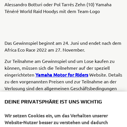
Alessandro Botturi oder Pol Tarrés Zehn (10) Yamaha
Ténéré World Raid Hoodys mit dem Team-Logo
Das Gewinnspiel beginnt am 24. Juni und endet nach dem
Africa Eco Race 2022 am 27. November.
Zur Teilnahme am Gewinnspiel und um Lose kaufen zu
können, müssen sich die Teilnehmer auf der speziell
Yamaha Motor for Riders
eingerichteten
Website. Details
zu den vorgenannten Preisen und zur Teilnahme an der
Verlosung sind den allgemeinen Geschäftsbedingungen
von Riders for Health auf dieser Webseite zu entnehmen.
DEINE PRIVATSPHÄRE IST UNS WICHTIG
Jeder gespendete Euro hilft, Leben in Afrika zu retten.
Je mehr Lose die Teilnehmer kaufen, desto größer ist ihre
Wir setzen Cookies ein, um das Verhalten unserer
Chance, einen dieser fantastischen Preise zu gewinnen.
Website-Nutzer besser zu verstehen und dadurch