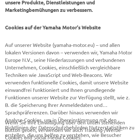
unsere Produkte, Dienstleistungen und
Marketingbemühungen zu verbessern.
Cookies auf der Yamaha Motor's Website
Auf unserer Website (yamaha-motor.eu) – und allen
lokalen Versionen davon – verwenden wir, Yamaha Motor
Europe N.V., seine Niederlassungen und verbundenen
Unternehmen, Cookies, einschließlich vergleichbare
Techniken wie JavaScript und Web-Beacons. Wir
verwenden funktionelle Cookies, damit unsere Website
einwandfrei funktioniert und Ihnen grundlegende
Funktionen unserer Website zur Verfügung stellt, wie z.
B. die Speicherung Ihrer Anmeldedaten und
Sprachpräferenzen. Darüber hinaus verwenden wir
Analyse-Cookies, um in Übereinstimmung mit den
Wenn Sie Ihre Einwilligung über den unten stehenden
Richtlinien der Datenschutzbehörden Nutzerstatistiken zu
Button geben, verwenden wir auch Tracking-/Werbe-
UNTERNEHMEN
erstellen, die uns helfen zu verstehen, wie Besucher
Cookies und Social Media-Cookies: