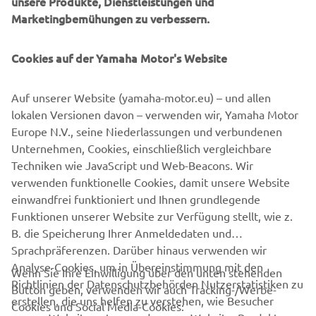
unsere Produkte, Dienstleistungen und
Marketingbemühungen zu verbessern.
Cookies auf der Yamaha Motor's Website
Alle Termine, an denen ihr unsere Bikes testen könnt:
Pannoniaring 14. + 15. April 2022 Donnerstag & Freitag
Auf unserer Website (yamaha-motor.eu) – und allen
Pannoniaring 14. + 15. Juli 2022 Donnerstag & Freitag
lokalen Versionen davon – verwenden wir, Yamaha Motor
Red Bull Ring 27. + 28. Juli 2022 Mittwoch & Donnerstag
Europe N.V., seine Niederlassungen und verbundenen
Unternehmen, Cookies, einschließlich vergleichbare
Techniken wie JavaScript und Web-Beacons. Wir
verwenden funktionelle Cookies, damit unsere Website
MEHR ERFAHREN
einwandfrei funktioniert und Ihnen grundlegende
Funktionen unserer Website zur Verfügung stellt, wie z.
B. die Speicherung Ihrer Anmeldedaten und
Sprachpräferenzen. Darüber hinaus verwenden wir
Analyse-Cookies, um in Übereinstimmung mit den
Wenn Sie Ihre Einwilligung über den unten stehenden
Richtlinien der Datenschutzbehörden Nutzerstatistiken zu
Button geben, verwenden wir auch Tracking-/Werbe-
UNTERNEHMEN
erstellen, die uns helfen zu verstehen, wie Besucher
Cookies und Social Media-Cookies: