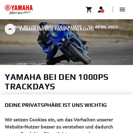
YAMAHA BEI DEN 1000PS TRACKDAYS
|
12. APRIL 2022
YAMAHA BEI DEN 1000PS TRACKDAYS
YAMAHA BEI DEN 1000PS
TRACKDAYS
Traditionell eröffnet 1000PS seine Trackday Saison am
DEINE PRIVATSPHÄRE IST UNS WICHTIG
ungarischen Pannoniaring und wir sind mit unseren
ultimativen Supersport-Bikes dabei. 💪 Für
Wir setzen Cookies ein, um das Verhalten unserer
Kurzentschlossene gibt es diese Woche noch ein paar
Website-Nutzer besser zu verstehen und dadurch
Restplätze.