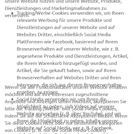
unsere Website nutzen und unsere Website, Produkte,
Dienstleistungen und Marketingmaßnahmen zu
B2B
Tracking/Werbe-Cookies verwenden wir, um Ihnen
verbessern.
relevante Werbung für unsere Produkte und
MEHR YAMAHA
Dienstleistungen auf unserer Website und auf
Websites Dritter, einschließlich Social Media
Plattformen wie Facebook, basierend auf Ihrem
SUPPORT
Browserverhalten auf unserer Website, wie z. B.
angesehene Produkte und Dienstleistungen, Artikel,
die Ihrem Warenkorb hinzugefügt wurden, und
NEWSLETTER
Artikel, die Sie gekauft haben, sowie auf Ihrem
Erfahre als Erster von den neuesten Angeboten,
Browserverhalten auf Websites Dritter und Ihren
Sonderveranstaltungen, Neuerscheinungen und vielem mehr.
Interessen, die sich aus diesem Browserverhalten
IWenn Sie alle Funktionalitäten unserer Website erhalten
ergeben, zu zeigen.
möchten und auf Ihre Interessen zugeschnittene
Social Media verwenden wir, um Ihnen die
Angebote und Anzeigen sehen möchten, akzeptieren Sie
Möglichkeit zu geben, sich Videos auf unserer
bitte die Tracking-/Werbe- und Social Media-Cookies,
ABONNIEREN
Website anzusehen (z. B. über YouTube), und um
indem Sie auf die Schaltfläche Akzeptieren klicken. Wenn
Ihnen die Möglichkeit zu geben, Inhalte unserer
Sie diese Cookies nicht oder nur bestimmte Kategorien
Website auf Social Media, wie z. B. Facebook,
Lesen Sie unsere Datenschutzrichtlinie, um zu erfahren, wie wir
von Cookies (z. B. nur die Social Media-Cookies)