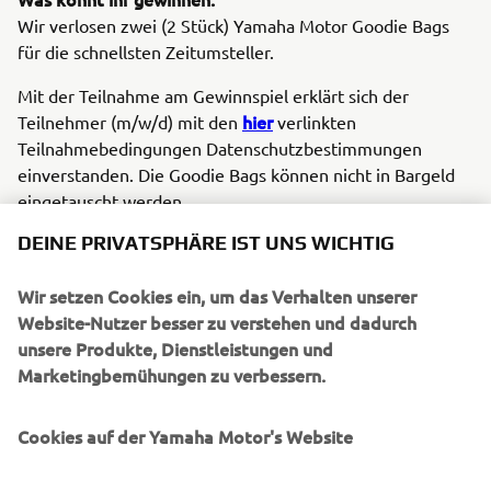
Wir verlosen zwei (2 Stück) Yamaha Motor Goodie Bags
für die schnellsten Zeitumsteller.
Mit der Teilnahme am Gewinnspiel erklärt sich der
hier
Teilnehmer (m/w/d) mit den
verlinkten
Teilnahmebedingungen Datenschutzbestimmungen
einverstanden. Die Goodie Bags können nicht in Bargeld
eingetauscht werden.
DEINE PRIVATSPHÄRE IST UNS WICHTIG
Falls Teilnehmer weder Facebook noch Instagram
verwenden, können sie die Antwort der Gewinnspielfrage
Wir setzen Cookies ein, um das Verhalten unserer
auch per E-Mail an presse@yamaha-motor.or.at senden,
Website-Nutzer besser zu verstehen und dadurch
um so am Gewinnspiel teilnehmen zu können. Damit
unsere Produkte, Dienstleistungen und
Teilnahmebedingungen
erklärt sie, dass die
ebenfalls
Marketingbemühungen zu verbessern.
gelesen und akzeptiert haben.
Einsendeschluss:
Cookies auf der Yamaha Motor's Website
03. November2022 / 12:00 Uhr CET
Ermittlung der Gewinner: