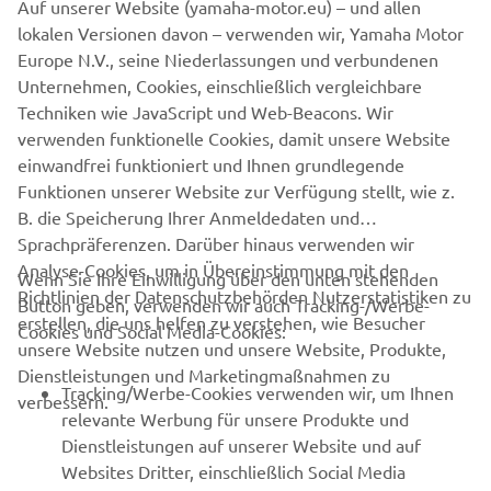
Auf unserer Website (yamaha-motor.eu) – und allen
Die beiden Gewinner werden am Donnerstag, dem 03.
lokalen Versionen davon – verwenden wir, Yamaha Motor
November 2022 per persönlicher Nachricht (Instagram,
Europe N.V., seine Niederlassungen und verbundenen
Facebook, E-Mail) informiert, worauf sie daraufhin 24
Unternehmen, Cookies, einschließlich vergleichbare
Stunden Zeit haben, ihre Email-Adresse, Namen, Adresse
Techniken wie JavaScript und Web-Beacons. Wir
und Kleidergröße bekannt zugeben, damit wir die
verwenden funktionelle Cookies, damit unsere Website
Goodiebags zusenden können.
einwandfrei funktioniert und Ihnen grundlegende
Funktionen unserer Website zur Verfügung stellt, wie z.
B. die Speicherung Ihrer Anmeldedaten und
Sprachpräferenzen. Darüber hinaus verwenden wir
Analyse-Cookies, um in Übereinstimmung mit den
Wenn Sie Ihre Einwilligung über den unten stehenden
Richtlinien der Datenschutzbehörden Nutzerstatistiken zu
Button geben, verwenden wir auch Tracking-/Werbe-
UNTERNEHMEN
erstellen, die uns helfen zu verstehen, wie Besucher
Cookies und Social Media-Cookies:
unsere Website nutzen und unsere Website, Produkte,
Dienstleistungen und Marketingmaßnahmen zu
B2B
Tracking/Werbe-Cookies verwenden wir, um Ihnen
verbessern.
relevante Werbung für unsere Produkte und
MEHR YAMAHA
Dienstleistungen auf unserer Website und auf
Websites Dritter, einschließlich Social Media