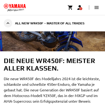
VÖLLIG NEUE WR450F: HOCHGRADIG KONTROLLIERBARE
ALL NEW WR450F – MASTER OF ALL TRADES
LEISTUNG, AGILITÄT AUF HÖCHSTEM NIVEAU
|
13. SEPTEMBER 2023
DIE NEUE WR450F: MEISTER
ALLER KLASSEN.
Die neue WR450F des Modelljahrs 2024 ist die leichteste,
schlankste und schnellste 450er-Enduro, die Yamaha je
gebaut hat. Die neue Generation der WR450F basiert auf
dem Motocross-Modell YZ450F, das in der MXGP und im
AMA-Supercross sein Erfolgspotenzial unter Beweis