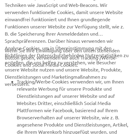
Techniken wie JavaScript und Web-Beacons. Wir
verwenden funktionelle Cookies, damit unsere Website
einwandfrei funktioniert und Ihnen grundlegende
Funktionen unserer Website zur Verfügung stellt, wie z.
B. die Speicherung Ihrer Anmeldedaten und
Sprachpräferenzen. Darüber hinaus verwenden wir
Analyse-Cookies, um in Übereinstimmung mit den
Wenn Sie Ihre Einwilligung über den unten stehenden
Richtlinien der Datenschutzbehörden Nutzerstatistiken zu
Button geben, verwenden wir auch Tracking-/Werbe-
UNTERNEHMEN
erstellen, die uns helfen zu verstehen, wie Besucher
Cookies und Social Media-Cookies:
unsere Website nutzen und unsere Website, Produkte,
Dienstleistungen und Marketingmaßnahmen zu
B2B
Tracking/Werbe-Cookies verwenden wir, um Ihnen
verbessern.
relevante Werbung für unsere Produkte und
MEHR YAMAHA
Dienstleistungen auf unserer Website und auf
Websites Dritter, einschließlich Social Media
Plattformen wie Facebook, basierend auf Ihrem
SUPPORT
Browserverhalten auf unserer Website, wie z. B.
angesehene Produkte und Dienstleistungen, Artikel,
die Ihrem Warenkorb hinzugefügt wurden, und
NEWSLETTER