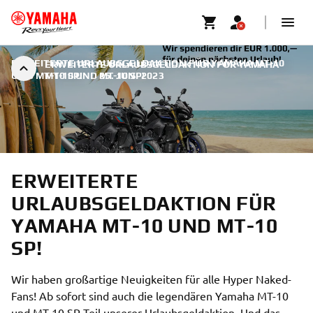
ERWEITERTE URLAUBSGELDAKTION FÜR YAMAHA MT-10
ERWEITERTE URLAUBSGELDAKTION FÜR YAMAHA
UND MT-10 SP!
MT-10 UND MT-10 SP!
|
25. JUNI 2023
ERWEITERTE
URLAUBSGELDAKTION FÜR
YAMAHA MT-10 UND MT-10
SP!
Wir haben großartige Neuigkeiten für alle Hyper Naked-
Fans! Ab sofort sind auch die legendären Yamaha MT-10
und MT-10 SP Teil unserer Urlaubsgeldaktion. Und das