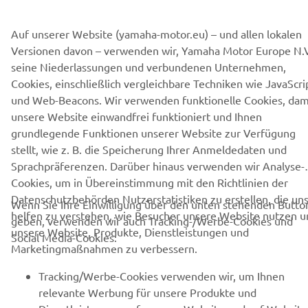
Auf unserer Website (yamaha-motor.eu) – und allen lokalen
Versionen davon – verwenden wir, Yamaha Motor Europe N.V
seine Niederlassungen und verbundenen Unternehmen,
UNTERNEHMEN
Cookies, einschließlich vergleichbare Techniken wie JavaScri
und Web-Beacons. Wir verwenden funktionelle Cookies, dam
B2B
unsere Website einwandfrei funktioniert und Ihnen
grundlegende Funktionen unserer Website zur Verfügung
stellt, wie z. B. die Speicherung Ihrer Anmeldedaten und
MEHR YAMAHA
Sprachpräferenzen. Darüber hinaus verwenden wir Analyse-
Cookies, um in Übereinstimmung mit den Richtlinien der
SUPPORT
Datenschutzbehörden Nutzerstatistiken zu erstellen, die un
Wenn Sie Ihre Einwilligung über den unten stehenden Butto
helfen zu verstehen, wie Besucher unsere Website nutzen u
geben, verwenden wir auch Tracking-/Werbe-Cookies und
unsere Website, Produkte, Dienstleistungen und
Social Media-Cookies:
NEWSLETTER
Marketingmaßnahmen zu verbessern.
Erfahre als Erster von den neuesten Angeboten,
Tracking/Werbe-Cookies verwenden wir, um Ihnen
Sonderveranstaltungen, Neuerscheinungen und vielem mehr.
relevante Werbung für unsere Produkte und