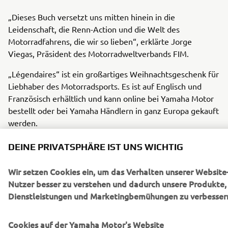
„Dieses Buch versetzt uns mitten hinein in die
Leidenschaft, die Renn-Action und die Welt des
Motorradfahrens, die wir so lieben“, erklärte Jorge
Viegas, Präsident des Motorradweltverbands FIM.
„Légendaires“ ist ein großartiges Weihnachtsgeschenk für
Liebhaber des Motorradsports. Es ist auf Englisch und
Französisch erhältlich und kann online bei Yamaha Motor
bestellt oder bei Yamaha Händlern in ganz Europa gekauft
werden.
Der Erlös aus dem Verkauf von „Légendaires“ wird an die
DEINE PRIVATSPHÄRE IST UNS WICHTIG
Stiftung für Motorradsport-Geschichte
gespendet, die das
Vermächtnis des Motorradrennsports pflegt.
Wir setzen Cookies ein, um das Verhalten unserer Website
Nutzer besser zu verstehen und dadurch unsere Produkte,
Dienstleistungen und Marketingbemühungen zu verbesser
JETZT BESTELLEN
Cookies auf der Yamaha Motor's Website