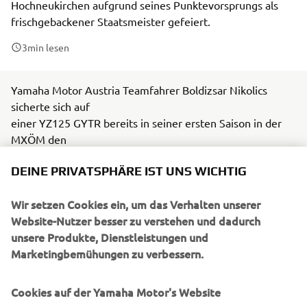
Hochneukirchen aufgrund seines Punktevorsprungs als
frischgebackener Staatsmeister gefeiert.
3
min lesen
Yamaha Motor Austria Teamfahrer Boldizsar Nikolics
sicherte sich auf
einer YZ125 GYTR bereits in seiner ersten Saison in der
MXÖM den
Junioren Staatsmeistertitel. Obwohl er aufgrund einer
DEINE PRIVATSPHÄRE IST UNS WICHTIG
Verletzung nicht
am Finale teilnehmen konnte, wurde er in
Wir setzen Cookies ein, um das Verhalten unserer
Hochneukirchen aufgrund seines
Website-Nutzer besser zu verstehen und dadurch
Punktevorsprungs als frischgebackener Staatsmeister
unsere Produkte, Dienstleistungen und
gefeiert.
Marketingbemühungen zu verbessern.
Das Finale der Österreichischen Meisterschaft in
Hochneukirchen lockte eine große Anzahl von Zuschauern
Cookies auf der Yamaha Motor's Website
an. Während der Siegerehrung überreichten