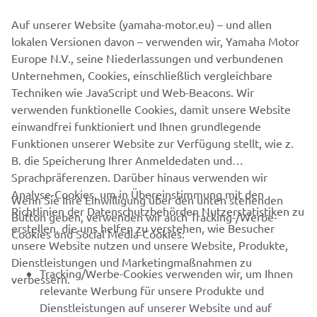
Bürgermeister Thomas Heissenberger (Marktgemeinde
Auf unserer Website (yamaha-motor.eu) – und allen
Hochneukirchen-Gschaidt) und der
lokalen Versionen davon – verwenden wir, Yamaha Motor
Nationalsratsabgeordnete Peter Schmiedlechner die
Europe N.V., seine Niederlassungen und verbundenen
Trophäen an die siegreichen Fahrer.
Unternehmen, Cookies, einschließlich vergleichbare
Boldizsar Nikolics wird 2024 für Yamaha Motor Austria in
Techniken wie JavaScript und Web-Beacons. Wir
der MX2 Klasse an den Start gehen und um einen
verwenden funktionelle Cookies, damit unsere Website
weiteren Titel kämpfen.
einwandfrei funktioniert und Ihnen grundlegende
Funktionen unserer Website zur Verfügung stellt, wie z.
B. die Speicherung Ihrer Anmeldedaten und
Sprachpräferenzen. Darüber hinaus verwenden wir
Analyse-Cookies, um in Übereinstimmung mit den
Wenn Sie Ihre Einwilligung über den unten stehenden
Richtlinien der Datenschutzbehörden Nutzerstatistiken zu
Button geben, verwenden wir auch Tracking-/Werbe-
UNTERNEHMEN
erstellen, die uns helfen zu verstehen, wie Besucher
Cookies und Social Media-Cookies:
unsere Website nutzen und unsere Website, Produkte,
Dienstleistungen und Marketingmaßnahmen zu
B2B
Tracking/Werbe-Cookies verwenden wir, um Ihnen
verbessern.
relevante Werbung für unsere Produkte und
MEHR YAMAHA
Dienstleistungen auf unserer Website und auf