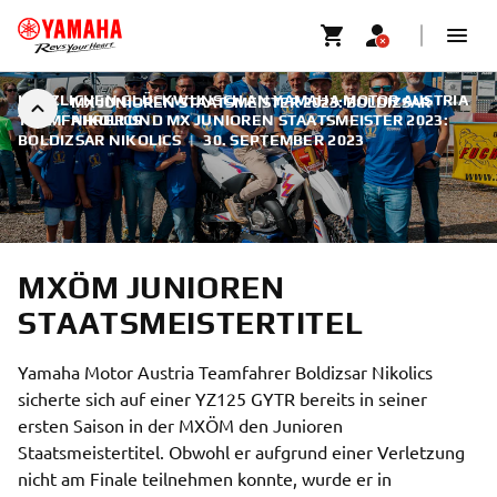
HERZLICHEN GLÜCKWUNSCH AN YAMAHA MOTOR AUSTRIA
MX JUNIOREN STAATSMEISTER 2023: BOLDIZSAR
TEAMFAHRER UND MX JUNIOREN STAATSMEISTER 2023:
NIKOLICS
BOLDIZSAR NIKOLICS
|
30. SEPTEMBER 2023
MXÖM JUNIOREN
STAATSMEISTERTITEL
Yamaha Motor Austria Teamfahrer Boldizsar Nikolics
sicherte sich auf einer YZ125 GYTR bereits in seiner
ersten Saison in der MXÖM den Junioren
Staatsmeistertitel. Obwohl er aufgrund einer Verletzung
nicht am Finale teilnehmen konnte, wurde er in