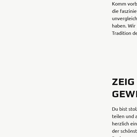
Komm vorbei
die faszini
unvergleich
haben. Wir 
Tradition d
ZEIG
GEW
Du bist sto
teilen und
herzlich ei
der schönst