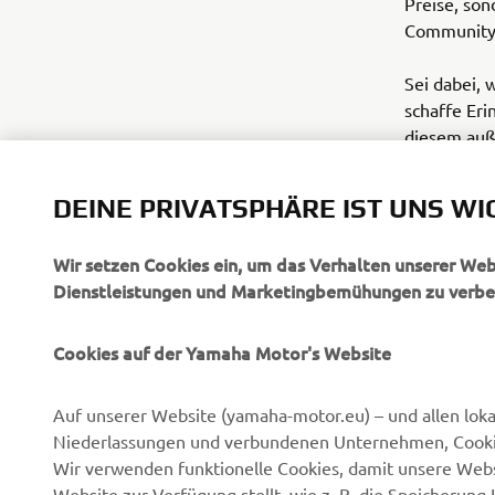
Preise, so
Community
Sei dabei,
schaffe Eri
diesem auß
und lass d
DEINE PRIVATSPHÄRE IST UNS WI
Wir setzen Cookies ein, um das Verhalten unserer We
Dienstleistungen und Marketingbemühungen zu verbe
Cookies auf der Yamaha Motor's Website
UNTERNEHMEN
B2B
Auf unserer Website (yamaha-motor.eu) – und allen lok
Über uns
eBike Antriebe
Niederlassungen und verbundenen Unternehmen, Cookies
News
Behörden
Wir verwenden funktionelle Cookies, damit unsere Webs
Website zur Verfügung stellt, wie z. B. die Speicheru