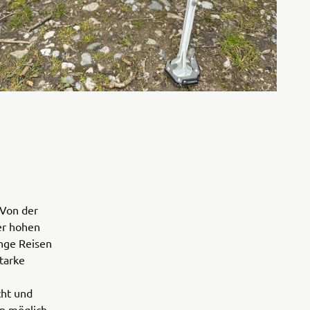
 Von der
rer hohen
ange Reisen
tarke
cht und
on möglich