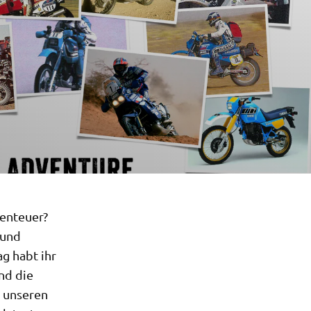
benteuer?
 und
g habt ihr
nd die
n unseren