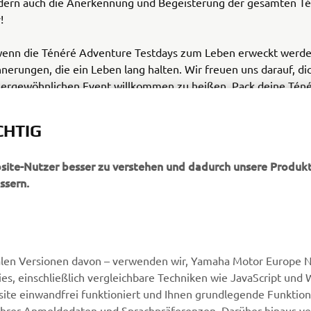
ndern auch die Anerkennung und Begeisterung der gesamten Té
!
 wenn die Ténéré Adventure Testdays zum Leben erweckt werde
nnerungen, die ein Leben lang halten. Wir freuen uns darauf, di
ergewöhnlichen Event willkommen zu heißen. Pack deine Téné
as Abenteuer beginnen!
CHTIG
bsite-Nutzer besser zu verstehen und dadurch unsere Produkt
ssern.
MEHR YAMAHA
SUPPORT
alen Versionen davon – verwenden wir, Yamaha Motor Europe N.
MyYamaha
Webshop Support
, einschließlich vergleichbare Techniken wie JavaScript und
Yamaha Music
Ersatzteilkatalog
ite einwandfrei funktioniert und Ihnen grundlegende Funktio
ng Ihrer Anmeldedaten und Sprachpräferenzen. Darüber hinaus v