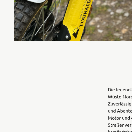
Die legendä
Wüste Norda
Zuverlässig
und Abenteu
Motor und 
Straßenverh
komfortabel