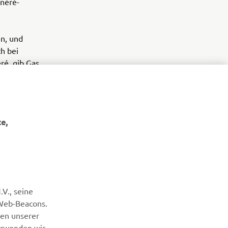
néré-
n, und
ch bei
ré, gib Gas
e,
NEWSLETTER
V., seine
Erfahre als Erster von den neuesten Angeboten,
Sonderveranstaltungen, Neuerscheinungen und vielem mehr.
 Web-Beacons.
nen unserer
erwenden wir