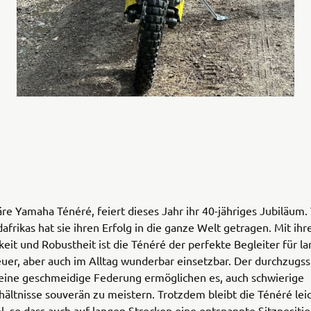
re Yamaha Ténéré, feiert dieses Jahr ihr 40-jähriges Jubiläum.
frikas hat sie ihren Erfolg in die ganze Welt getragen. Mit ih
keit und Robustheit ist die Ténéré der perfekte Begleiter für l
er, aber auch im Alltag wunderbar einsetzbar. Der durchzugss
eine geschmeidige Federung ermöglichen es, auch schwierige
ältnisse souverän zu meistern. Trotzdem bleibt die Ténéré lei
, so dass auch auf langen Strecken eine entspannte Sitzpositi