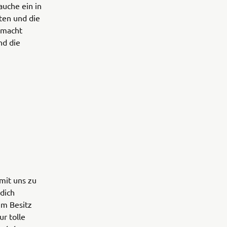
auche ein in
ten und die
emacht
nd die
 mit uns zu
dich
im Besitz
ur tolle