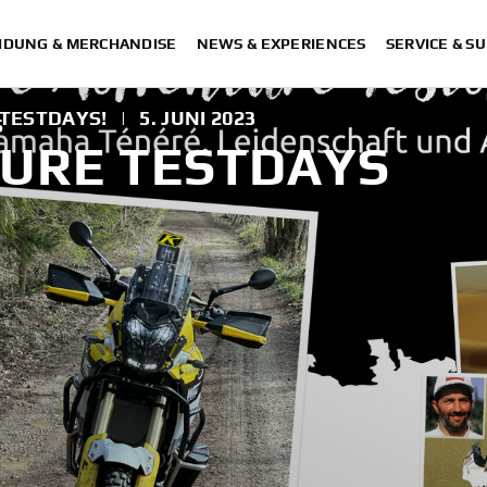
IDUNG & MERCHANDISE
NEWS & EXPERIENCES
SERVICE & S
TESTDAYS!
|
5. JUNI 2023
S
URE TESTDAYS