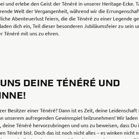
 und erlebe den Geist der Ténéré in unserer Heritage-Ecke. T
erende Welt der Vergangenheit, während wir die Errungenschaf
liche Abenteuerlust feiern, die die Ténéré zu einer Legende g
laden dich ein, Teil dieser besonderen Jubiläumsfeier zu sein u
er Ténéré mit uns zu ehren.
 UNS DEINE TÉNÉRÉ UND
INNE!
lzer Besitzer einer Ténéré? Dann ist es Zeit, deine Leidenschaft
 an unserem aufregenden Gewinnspiel teilzunehmen! Wir laden 
n, deine Ténéré hervorzubringen und uns zu beweisen, dass Du 
en Ténéré bist. Doch das ist noch nicht alles – es winken nicht n