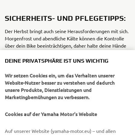
SICHERHEITS- UND PFLEGETIPPS:
Der Herbst bringt auch seine Herausforderungen mit sich.
Morgenfrost und abendliche Kälte können die Kontrolle
über dein Bike beeinträchtigen, daher halte deine Hände
warm. Plötzliche Nebelbänke und eingeschränkte
Sichtbarkeit sind Risiken, die du kennen solltest.
DEINE PRIVATSPHÄRE IST UNS WICHTIG
Minimiere Blendeffekte durch die tief stehende Sonne,
indem du ein sauberes und kratzerfreies Windschild
Wir setzen Cookies ein, um das Verhalten unserer
verwendest.
Website-Nutzer besser zu verstehen und dadurch
unsere Produkte, Dienstleistungen und
Die Kälte kann die Reaktionsfähigkeit beeinträchtigen,
Marketingbemühungen zu verbessern.
insbesondere bei Wildwechseln und Erntearbeiten. Halte
dich warm und achte auf dich und deine Umgebung.
Cookies auf der Yamaha Motor's Website
Halte die Funktionstüchtigkeit deines Bikes aufrecht,
Yamalube
indem du es regelmäßig pflegst. Unsere
Auf unserer Website (yamaha-motor.eu) – und allen
Produkte
und Abdeckungen sind dafür perfekt geeignet,