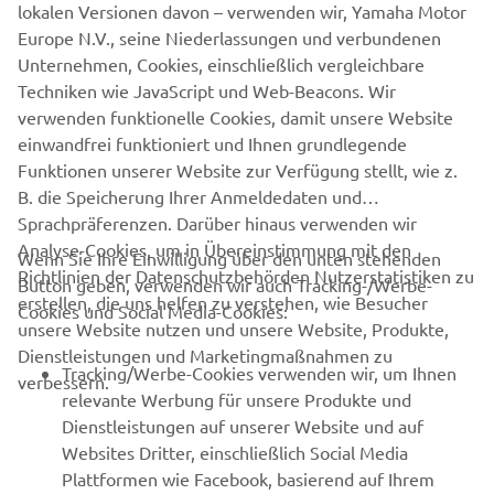
lokalen Versionen davon – verwenden wir, Yamaha Motor
vor allem wenn dein Motorrad im Freien steht.
Europe N.V., seine Niederlassungen und verbundenen
Unternehmen, Cookies, einschließlich vergleichbare
Techniken wie JavaScript und Web-Beacons. Wir
verwenden funktionelle Cookies, damit unsere Website
FINDE DEINEN YAMAHA-PARTNER
einwandfrei funktioniert und Ihnen grundlegende
Funktionen unserer Website zur Verfügung stellt, wie z.
B. die Speicherung Ihrer Anmeldedaten und
Sprachpräferenzen. Darüber hinaus verwenden wir
Analyse-Cookies, um in Übereinstimmung mit den
Wenn Sie Ihre Einwilligung über den unten stehenden
Richtlinien der Datenschutzbehörden Nutzerstatistiken zu
Button geben, verwenden wir auch Tracking-/Werbe-
UNTERNEHMEN
erstellen, die uns helfen zu verstehen, wie Besucher
Cookies und Social Media-Cookies:
unsere Website nutzen und unsere Website, Produkte,
Dienstleistungen und Marketingmaßnahmen zu
B2B
Tracking/Werbe-Cookies verwenden wir, um Ihnen
verbessern.
relevante Werbung für unsere Produkte und
MEHR YAMAHA
Dienstleistungen auf unserer Website und auf
Websites Dritter, einschließlich Social Media
Plattformen wie Facebook, basierend auf Ihrem
SUPPORT