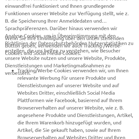
Schuhe ist unbedingt erforderlich.
einwandfrei funktioniert und Ihnen grundlegende
Funktionen unserer Website zur Verfügung stellt, wie z.
B. die Speicherung Ihrer Anmeldedaten und
Sprachpräferenzen. Darüber hinaus verwenden wir
Analyse-Cookies, um in Übereinstimmung mit den
Wenn Sie Ihre Einwilligung über den unten stehenden
Richtlinien der Datenschutzbehörden Nutzerstatistiken zu
Button geben, verwenden wir auch Tracking-/Werbe-
UNTERNEHMEN
erstellen, die uns helfen zu verstehen, wie Besucher
Cookies und Social Media-Cookies:
unsere Website nutzen und unsere Website, Produkte,
Dienstleistungen und Marketingmaßnahmen zu
B2B
Tracking/Werbe-Cookies verwenden wir, um Ihnen
verbessern.
relevante Werbung für unsere Produkte und
MEHR YAMAHA
Dienstleistungen auf unserer Website und auf
Websites Dritter, einschließlich Social Media
Plattformen wie Facebook, basierend auf Ihrem
SUPPORT
Browserverhalten auf unserer Website, wie z. B.
angesehene Produkte und Dienstleistungen, Artikel,
die Ihrem Warenkorb hinzugefügt wurden, und
NEWSLETTER
Artikel, die Sie gekauft haben, sowie auf Ihrem
Erfahre als Erster von den neuesten Angeboten,
Browserverhalten auf Websites Dritter und Ihren