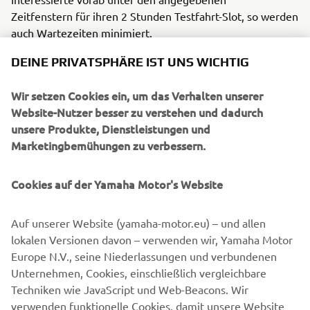
Zeitfenstern für ihren 2 Stunden Testfahrt-Slot, so werden
auch Wartezeiten minimiert.
DEINE PRIVATSPHÄRE IST UNS WICHTIG
Die Registrierung erfolgt online, direkt für den jeweiligen
Termin im ÖAMTC Fahrtechnik Zentrum unter
Wir setzen Cookies ein, um das Verhalten unserer
www.oeamtc.at/fahrtechnik/motorradtesttage
Website-Nutzer besser zu verstehen und dadurch
unsere Produkte, Dienstleistungen und
Marketingbemühungen zu verbessern.
Die Teilnahme an den Testtagen ist ausnahmslos nur nach
vorheriger Buchung und Zahlung möglich. Eine Bezahlung
Cookies auf der Yamaha Motor's Website
vor Ort ist nicht möglich. Der ausgewählte Slot wird mit
der Überweisung der Buchungsgebühr schriftlich
bestätigt.
Auf unserer Website (yamaha-motor.eu) – und allen
lokalen Versionen davon – verwenden wir, Yamaha Motor
Die Teilnehmeranzahl ist limitiert. Voraussetzung für die
Europe N.V., seine Niederlassungen und verbundenen
Teilnahme ist ein gültiger Führerschein für die
Unternehmen, Cookies, einschließlich vergleichbare
Motorradklasse, die getestet werden möchte. Eigene
Techniken wie JavaScript und Web-Beacons. Wir
Motorradausrüstung wie Helm, Handschuhe, knöchelhohe
verwenden funktionelle Cookies, damit unsere Website