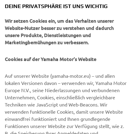
dem Trail. *&nbsp;40&nbsp;mm bei kleinem Rahmen,
DEINE PRIVATSPHÄRE IST UNS WICHTIG
60&nbsp;mm bei mittlerem und großem Rahmen
Wir setzen Cookies ein, um das Verhalten unserer
ENTDECKEN
Website-Nutzer besser zu verstehen und dadurch
unsere Produkte, Dienstleistungen und
Marketingbemühungen zu verbessern.
Cookies auf der Yamaha Motor's Website
Auf unserer Website (yamaha-motor.eu) – und allen
lokalen Versionen davon – verwenden wir, Yamaha Motor
Europe N.V., seine Niederlassungen und verbundenen
Unternehmen, Cookies, einschließlich vergleichbare
Techniken wie JavaScript und Web-Beacons. Wir
verwenden funktionelle Cookies, damit unsere Website
einwandfrei funktioniert und Ihnen grundlegende
Funktionen unserer Website zur Verfügung stellt, wie z.
B. die Speicherung Ihrer Anmeldedaten und