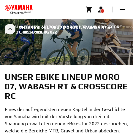
YAMAHA EBIKES | MORO 07, WABASH RT UND CROSSCORE
UNSER EBIKE LINEUP MORO 07, WABASH RT &
RC
|
31. DEZEMBER 2022
CROSSCORE RC
UNSER EBIKE LINEUP MORO
07, WABASH RT & CROSSCORE
RC
Eines der aufregendsten neuen Kapitel in der Geschichte
von Yamaha wird mit der Vorstellung von drei mit
Spannung erwarteten neuen eBikes für 2022 geschrieben,
welche die Bereiche MTB, Gravel und Urban abdecken.