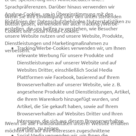
Sprachpräferenzen. Darüber hinaus verwenden wir
Analyse-Cookies, um in Übereinstimmung mit den
Wenn Sie Ihre Einwilligung über den unten stehenden
Richtlinien der Datenschutzbehörden Nutzerstatistiken zu
Button geben, verwenden wir auch Tracking-/Werbe-
UNTERNEHMEN
erstellen, die uns helfen zu verstehen, wie Besucher
Cookies und Social Media-Cookies:
unsere Website nutzen und unsere Website, Produkte,
Dienstleistungen und Marketingmaßnahmen zu
B2B
Tracking/Werbe-Cookies verwenden wir, um Ihnen
verbessern.
relevante Werbung für unsere Produkte und
MEHR YAMAHA
Dienstleistungen auf unserer Website und auf
Websites Dritter, einschließlich Social Media
Plattformen wie Facebook, basierend auf Ihrem
SUPPORT
Browserverhalten auf unserer Website, wie z. B.
angesehene Produkte und Dienstleistungen, Artikel,
die Ihrem Warenkorb hinzugefügt wurden, und
NEWSLETTER
Artikel, die Sie gekauft haben, sowie auf Ihrem
Erfahre als Erster von den neuesten Angeboten,
Browserverhalten auf Websites Dritter und Ihren
Sonderveranstaltungen, Neuerscheinungen und vielem mehr.
Interessen, die sich aus diesem Browserverhalten
IWenn Sie alle Funktionalitäten unserer Website erhalten
ergeben, zu zeigen.
möchten und auf Ihre Interessen zugeschnittene
Social Media verwenden wir, um Ihnen die