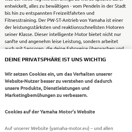
entwickelt, alles zu bewältigen - vom Pendeln in der Stadt
bis hin zu entspannten Freizeitfahrten und
Fitnesstraining. Der PW-ST-Antrieb von Yamaha ist einer
der leistungsstärksten und reaktionsschnellsten Motoren
seiner Klasse. Dieser intelligente Motor bietet nicht nur
sanfte und angenehm leise Leistung, sondern arbeitet
auch mit Sensoren, die deine Fahrweise überwachen und
die Kraftunterstützung so anpassen, dass Du eine
DEINE PRIVATSPHÄRE IST UNS WICHTIG
möglichst natürliche und angenehme Fahrt hast.
Wir setzen Cookies ein, um das Verhalten unserer
Das Gravel eBike "Wabash RT" ist ein neuartiges eBike,
Website-Nutzer besser zu verstehen und dadurch
das dir hervorragende Leistung auf Asphalt bietet und
unsere Produkte, Dienstleistungen und
gleichzeitig die Möglichkeit, der Stadt zu entfliehen und
Marketingbemühungen zu verbessern.
neue Wege auf dem Land zu erkunden. Mit seiner
ausgefeilten Fahrassistenz-Elektronik, seinem eleganten
Cookies auf der Yamaha Motor's Website
Aussehen und der fortschrittlichen Yamaha Technologie
bietet dieses neue Gravel-Bike eines der besten Preis-
Leistungs-Pakete seiner Klasse.
Auf unserer Website (yamaha-motor.eu) – und allen