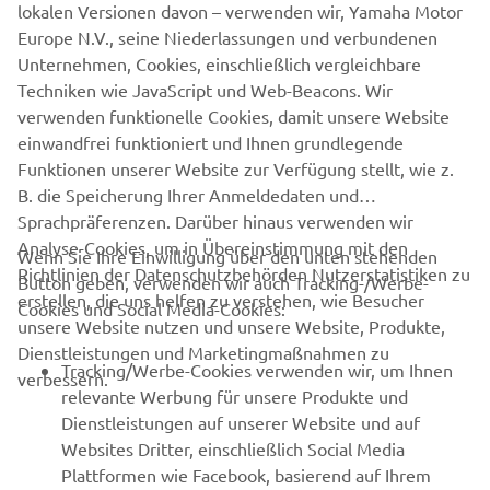
lokalen Versionen davon – verwenden wir, Yamaha Motor
Ob Du ein erfahrener Mountainbiker, ein Pendler oder ein
Europe N.V., seine Niederlassungen und verbundenen
Abenteurer bist, das Yamaha SWITCH ON Tour Event
Unternehmen, Cookies, einschließlich vergleichbare
bietet dir die Möglichkeit, diese neuen eBikes zu testen
Techniken wie JavaScript und Web-Beacons. Wir
und herauszufinden, welches für dich am besten geeignet
verwenden funktionelle Cookies, damit unsere Website
ist.
einwandfrei funktioniert und Ihnen grundlegende
Funktionen unserer Website zur Verfügung stellt, wie z.
B. die Speicherung Ihrer Anmeldedaten und
Sprachpräferenzen. Darüber hinaus verwenden wir
Analyse-Cookies, um in Übereinstimmung mit den
Wenn Sie Ihre Einwilligung über den unten stehenden
Richtlinien der Datenschutzbehörden Nutzerstatistiken zu
Button geben, verwenden wir auch Tracking-/Werbe-
UNTERNEHMEN
erstellen, die uns helfen zu verstehen, wie Besucher
Cookies und Social Media-Cookies:
unsere Website nutzen und unsere Website, Produkte,
Dienstleistungen und Marketingmaßnahmen zu
B2B
Tracking/Werbe-Cookies verwenden wir, um Ihnen
verbessern.
relevante Werbung für unsere Produkte und
MEHR YAMAHA
Dienstleistungen auf unserer Website und auf
Websites Dritter, einschließlich Social Media
Plattformen wie Facebook, basierend auf Ihrem
SUPPORT