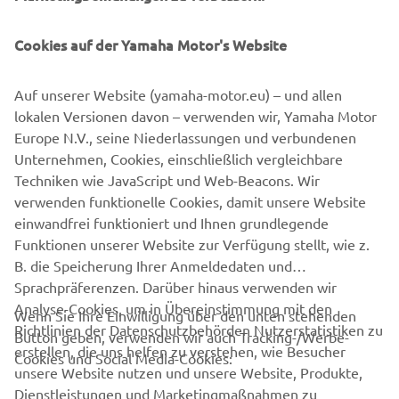
Cookies auf der Yamaha Motor's Website
Auf unserer Website (yamaha-motor.eu) – und allen
lokalen Versionen davon – verwenden wir, Yamaha Motor
Europe N.V., seine Niederlassungen und verbundenen
MX Aktionen
Unternehmen, Cookies, einschließlich vergleichbare
Techniken wie JavaScript und Web-Beacons. Wir
verwenden funktionelle Cookies, damit unsere Website
OFF ROAD COMPETITION
einwandfrei funktioniert und Ihnen grundlegende
Funktionen unserer Website zur Verfügung stellt, wie z.
B. die Speicherung Ihrer Anmeldedaten und
Sprachpräferenzen. Darüber hinaus verwenden wir
Analyse-Cookies, um in Übereinstimmung mit den
Wenn Sie Ihre Einwilligung über den unten stehenden
Richtlinien der Datenschutzbehörden Nutzerstatistiken zu
Button geben, verwenden wir auch Tracking-/Werbe-
UNTERNEHMEN
erstellen, die uns helfen zu verstehen, wie Besucher
Cookies und Social Media-Cookies:
unsere Website nutzen und unsere Website, Produkte,
Dienstleistungen und Marketingmaßnahmen zu
B2B