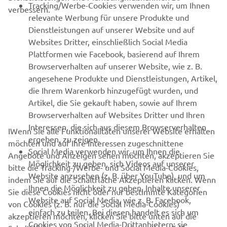
Tracking/Werbe-Cookies verwenden wir, um Ihnen
verbessern.
relevante Werbung für unsere Produkte und
MEHR YAMAHA
Dienstleistungen auf unserer Website und auf
Websites Dritter, einschließlich Social Media
Plattformen wie Facebook, basierend auf Ihrem
SUPPORT
Browserverhalten auf unserer Website, wie z. B.
angesehene Produkte und Dienstleistungen, Artikel,
die Ihrem Warenkorb hinzugefügt wurden, und
NEWSLETTER
Artikel, die Sie gekauft haben, sowie auf Ihrem
Erfahre als Erster von den neuesten Angeboten,
Browserverhalten auf Websites Dritter und Ihren
Sonderveranstaltungen, Neuerscheinungen und vielem mehr.
Interessen, die sich aus diesem Browserverhalten
IWenn Sie alle Funktionalitäten unserer Website erhalten
ergeben, zu zeigen.
möchten und auf Ihre Interessen zugeschnittene
Social Media verwenden wir, um Ihnen die
Angebote und Anzeigen sehen möchten, akzeptieren Sie
Möglichkeit zu geben, sich Videos auf unserer
bitte die Tracking-/Werbe- und Social Media-Cookies,
ABONNIEREN
Website anzusehen (z. B. über YouTube), und um
indem Sie auf die Schaltfläche Akzeptieren klicken. Wenn
Ihnen die Möglichkeit zu geben, Inhalte unserer
Sie diese Cookies nicht oder nur bestimmte Kategorien
Website auf Social Media, wie z. B. Facebook,
Lesen Sie unsere Datenschutzrichtlinie, um zu erfahren, wie wir
von Cookies (z. B. nur die Social Media-Cookies)
einfach zu teilen. Bei diesen handelt es sich um
Ihre persönlichen Daten verarbeiten:
Datenschutzerklärung.
akzeptieren möchten, klicken Sie bitte unten auf die
Cookies von Social Media-Drittanbietern; sie