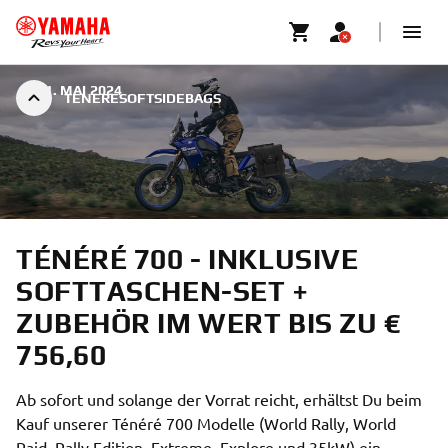
|
31. MAI 2024
TENERESOFTSIDEBAGS
TÉNÉRÉ 700 - INKLUSIVE
SOFTTASCHEN-SET +
ZUBEHÖR IM WERT BIS ZU €
756,60
Ab sofort und solange der Vorrat reicht, erhältst Du beim
Kauf unserer Ténéré 700 Modelle (World Rally, World
Raid, Rally Edition, Extreme, Explore und 35kW) ein