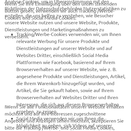
Analyse-Cookies, um in Übereinstimmung mit den
Wenn Sie Ihre Einwilligung über den unten stehenden
Richtlinien der Datenschutzbehörden Nutzerstatistiken zu
Button geben, verwenden wir auch Tracking-/Werbe-
UNTERNEHMEN
erstellen, die uns helfen zu verstehen, wie Besucher
Cookies und Social Media-Cookies:
unsere Website nutzen und unsere Website, Produkte,
Dienstleistungen und Marketingmaßnahmen zu
B2B
Tracking/Werbe-Cookies verwenden wir, um Ihnen
verbessern.
relevante Werbung für unsere Produkte und
MEHR YAMAHA
Dienstleistungen auf unserer Website und auf
Websites Dritter, einschließlich Social Media
Plattformen wie Facebook, basierend auf Ihrem
SUPPORT
Browserverhalten auf unserer Website, wie z. B.
angesehene Produkte und Dienstleistungen, Artikel,
die Ihrem Warenkorb hinzugefügt wurden, und
NEWSLETTER
Artikel, die Sie gekauft haben, sowie auf Ihrem
Erfahre als Erster von den neuesten Angeboten,
Browserverhalten auf Websites Dritter und Ihren
Sonderveranstaltungen, Neuerscheinungen und vielem mehr.
Interessen, die sich aus diesem Browserverhalten
IWenn Sie alle Funktionalitäten unserer Website erhalten
ergeben, zu zeigen.
möchten und auf Ihre Interessen zugeschnittene
Social Media verwenden wir, um Ihnen die
Angebote und Anzeigen sehen möchten, akzeptieren Sie
Möglichkeit zu geben, sich Videos auf unserer
bitte die Tracking-/Werbe- und Social Media-Cookies,
ABONNIEREN