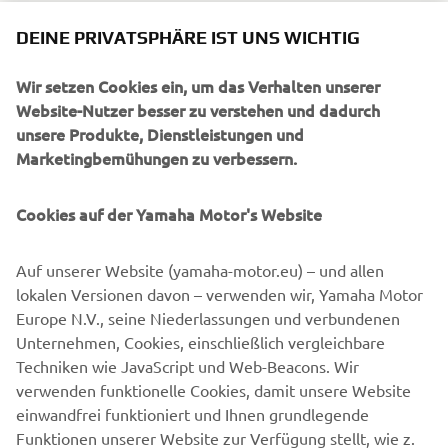
Motocross-Bikes mit einer Reihe Enduro-spezifischer
Technologien. Sie sorgen bei allen Geschwindigkeiten und
DEINE PRIVATSPHÄRE IST UNS WICHTIG
unterschiedlichen Bedingungen für ein perfektes
Fahrverhalten. Die WR250F meistert alles – von extrem
Wir setzen Cookies ein, um das Verhalten unserer
schnellen Passagen bis hin zu technisch schwierigen Trails
Website-Nutzer besser zu verstehen und dadurch
im Wald.
unsere Produkte, Dienstleistungen und
Marketingbemühungen zu verbessern.
WR250F
Cookies auf der Yamaha Motor's Website
Auf unserer Website (yamaha-motor.eu) – und allen
Angebote nur beim autorisierten Yamaha Partner
lokalen Versionen davon – verwenden wir, Yamaha Motor
erhältlich. Kann nicht in Verbindung mit anderen
Europe N.V., seine Niederlassungen und verbundenen
Werbeaktionen eingelöst werden. Angebot gilt nur für das
Unternehmen, Cookies, einschließlich vergleichbare
Modelljahr 2023, solange der Vorrat reicht bei
Techniken wie JavaScript und Web-Beacons. Wir
Garantieregistrierung bis 28.2.24. Keine
verwenden funktionelle Cookies, damit unsere Website
Bargeldalternative verfügbar.
einwandfrei funktioniert und Ihnen grundlegende
Funktionen unserer Website zur Verfügung stellt, wie z.