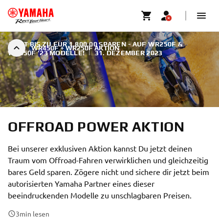
JETZT BIS ZU EUR 1.800,00 SPAREN - AUF WR250F &
WR450F + WR250F AKTION
WR450F '23 MODELLE!
|
31. DEZEMBER 2023
OFFROAD POWER AKTION
Bei unserer exklusiven Aktion kannst Du jetzt deinen
Traum vom Offroad-Fahren verwirklichen und gleichzeitig
bares Geld sparen. Zögere nicht und sichere dir jetzt beim
autorisierten Yamaha Partner eines dieser
beeindruckenden Modelle zu unschlagbaren Preisen.
3
min lesen