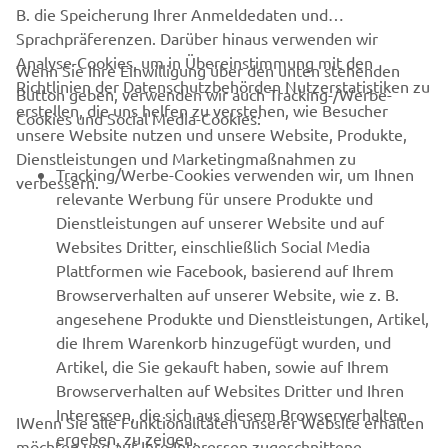
B. die Speicherung Ihrer Anmeldedaten und
Sprachpräferenzen. Darüber hinaus verwenden wir
Analyse-Cookies, um in Übereinstimmung mit den
Wenn Sie Ihre Einwilligung über den unten stehenden
Richtlinien der Datenschutzbehörden Nutzerstatistiken zu
Button geben, verwenden wir auch Tracking-/Werbe-
UNTERNEHMEN
erstellen, die uns helfen zu verstehen, wie Besucher
Cookies und Social Media-Cookies:
unsere Website nutzen und unsere Website, Produkte,
Dienstleistungen und Marketingmaßnahmen zu
B2B
Tracking/Werbe-Cookies verwenden wir, um Ihnen
verbessern.
relevante Werbung für unsere Produkte und
MEHR YAMAHA
Dienstleistungen auf unserer Website und auf
Websites Dritter, einschließlich Social Media
Plattformen wie Facebook, basierend auf Ihrem
SUPPORT
Browserverhalten auf unserer Website, wie z. B.
angesehene Produkte und Dienstleistungen, Artikel,
die Ihrem Warenkorb hinzugefügt wurden, und
NEWSLETTER
Artikel, die Sie gekauft haben, sowie auf Ihrem
Erfahre als Erster von den neuesten Angeboten,
Browserverhalten auf Websites Dritter und Ihren
Sonderveranstaltungen, Neuerscheinungen und vielem mehr.
Interessen, die sich aus diesem Browserverhalten
IWenn Sie alle Funktionalitäten unserer Website erhalten
ergeben, zu zeigen.
möchten und auf Ihre Interessen zugeschnittene