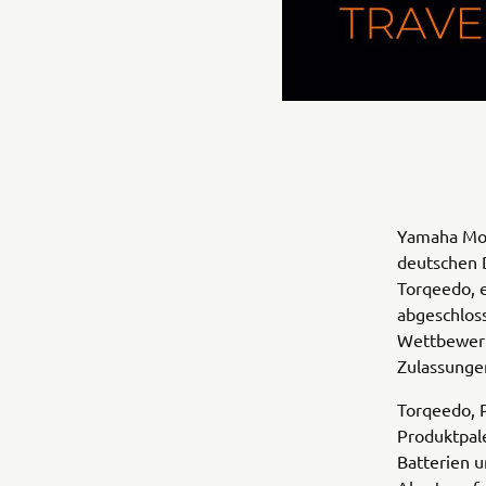
Yamaha Mot
deutschen D
Torqeedo, 
abgeschloss
Wettbewerb
Zulassunge
Torqeedo, P
Produktpale
Batterien 