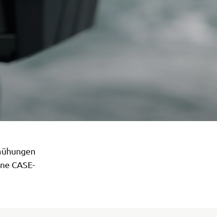
emühungen
ine CASE-