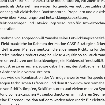
dem Markt für kleine elektrische Bootsmotoren, vor allem in E
qeedo als Unternehmen weiter. Torqeedo verfügt über zahlreic
nhang mit elektrischen Bootsmotoren, Propellern und elektri
owie über Forschungs- und Entwicklungskapazitäten,
uktionsanlagen und Entwicklungsressourcen für Umwelttechno
eneration.
ernahme von Torqeedo will Yamaha seine Entwicklungskapazitä
 Elektroantriebe im Rahmen der Marine CASE-Strategie stärken
ittelfristigen Managementplan die allgemeine Richtung für de
reich Marine Products vorgibt. Diese Akquisition soll auch Ya
 unterstützen und beschleunigen, die Kohlenstoffneutralität 
sindustrie zu erreichen, sowie dabei helfen, den Aufbau einer k
n Antriebslinie voranzutreiben.
naus wird die Kombination der Vermögenswerte von Torqeedo 
langen technischen Erfahrung und dem Know-How von Yamaha 
on von Schiffsrümpfen, Schiffsmotoren und vielem mehr zu Syn
klung von elektrischen Außenbordmotoren im mittleren Segme
eine führende Position auf dem wachsenden Markt für elektris