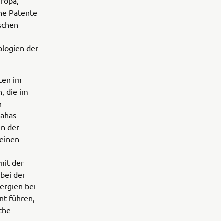
uropa,
he Patente
schen
logien der
ten im
, die im
n
mahas
in der
leinen
mit der
bei der
ergien bei
nt führen,
che