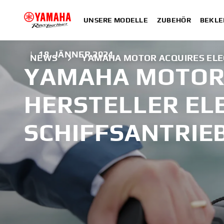
UNSERE MODELLE
ZUBEHÖR
BEKLE
|
18. JÄNNER 2024
NEWS
YAMAHA MOTOR ACQUIRES ELE
YAMAHA MOTOR
HERSTELLER EL
SCHIFFSANTRIE