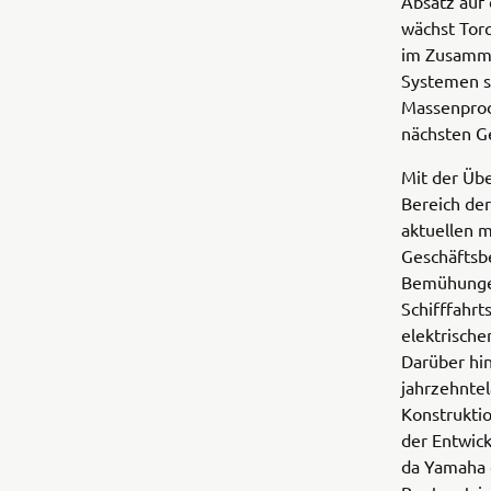
Absatz auf 
wächst Tor
im Zusamme
Systemen s
Massenprod
nächsten G
Mit der Üb
Bereich der
aktuellen m
Geschäftsbe
Bemühungen
Schifffahrt
elektrische
Darüber hi
jahrzehnte
Konstrukti
der Entwic
da Yamaha 