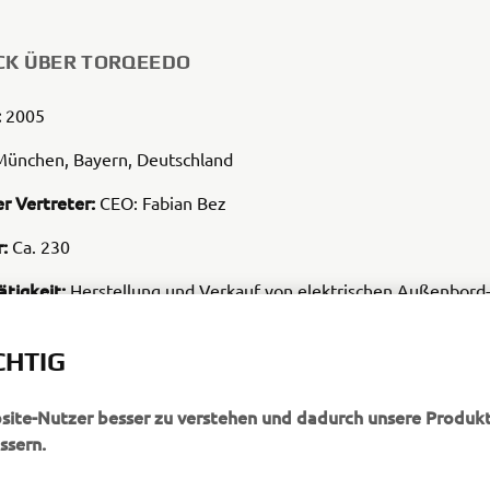
CK ÜBER TORQEEDO
:
2005
ünchen, Bayern, Deutschland
r Vertreter:
CEO: Fabian Bez
:
Ca. 230
ätigkeit:
Herstellung und Verkauf von elektrischen Außenbord
otoren, Pod-Antrieben, Hybridsystemen, Batterien und ande
CHTIG
bsite-Nutzer besser zu verstehen und dadurch unsere Produkt
ssern.