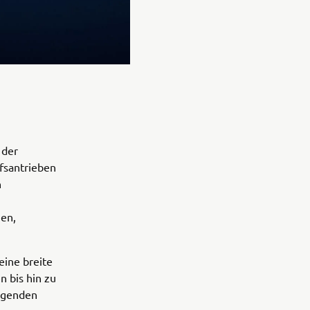
 der
fsantrieben
n
en,
eine breite
 bis hin zu
eigenden