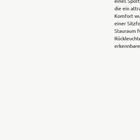
eines Sport
die ein att
Komfort wur
einer Sitzf
Stauraum fü
Rückleucht
erkennbare