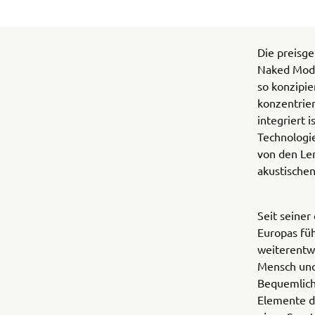
Die preisge
Naked Model
so konzipie
konzentrie
integriert 
Technologi
von den Len
akustischen
Seit seiner
Europas füh
weiterentwi
Mensch und 
Bequemlich
Elemente d