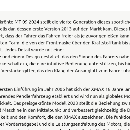
krönte MT-09 2024 stellt die vierte Generation dieses sportlic
ls dar, dessen erste Version 2013 auf den Markt kam. Dieses M
rt, dass der Fahrer das Fahren freier als je zuvor genießen kann
rten Form, die von der Frontmaske über den Kraftstofftank bis
ist. Jedes Detail wurde mit einer
e und einem Design gestaltet, das den Sinnen des Fahrers nah
kerschaltern, die eine intuitive Bedienung unterstützen, bis h
 Verstärkergitter, das den Klang der Ansaugluft zum Fahrer übe
 ersten Einführung im Jahr 2006 hat sich der XMAX 18 Jahre lan
rendes Pendlerfahrzeug etabliert und wird nun als globales Mo
ckelt. Das preisgekrönte Modell 2023 stellt die Beziehung zwi
Maschine in den Mittelpunkt und verbessert gleichzeitig die 
keit und den Komfort, die den XMAX auszeichnen. Die funktio
er Vorderradgabel und die Leistungsentfaltung des Motors, di