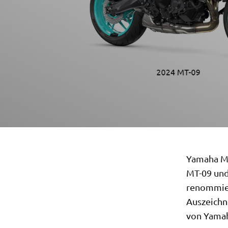
Yamaha Mo
MT-09 und
renommier
Auszeichnu
von Yamah