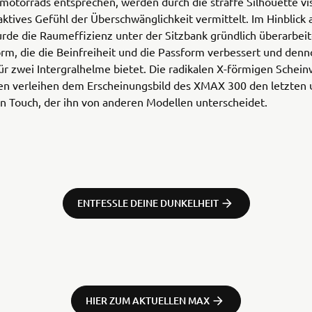
motorrads entsprechen, werden durch die straffe Silhouette visu
raktives Gefühl der Überschwänglichkeit vermittelt. Im Hinblick 
de die Raumeffizienz unter der Sitzbank gründlich überarbeit
orm, die die Beinfreiheit und die Passform verbessert und den
r zwei Intergralhelme bietet. Die radikalen X-förmigen Schei
en verleihen dem Erscheinungsbild des XMAX 300 den letzten 
n Touch, der ihn von anderen Modellen unterscheidet.
ENTFESSLE DEINE DUNKELHEIT
HIER ZUM AKTUELLEN MAX