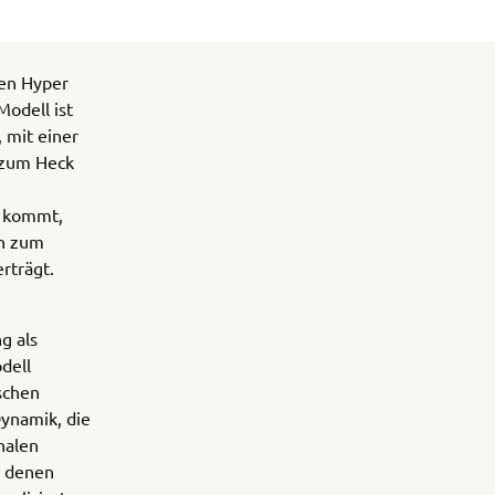
hen Hyper
odell ist
, mit einer
 zum Heck
e kommt,
in zum
rträgt.
g als
dell
schen
Dynamik, die
nalen
e denen