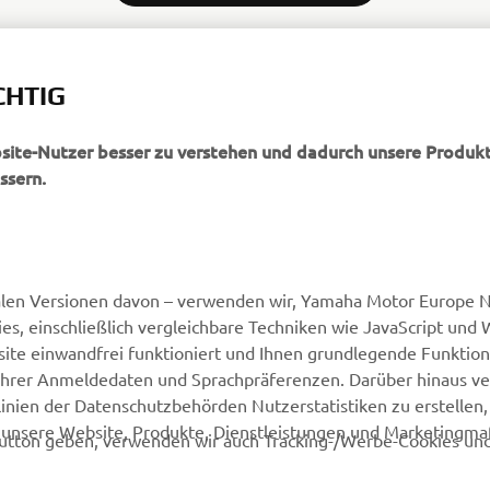
CHTIG
bsite-Nutzer besser zu verstehen und dadurch unsere Produkt
ssern.
MEHR YAMAHA
SUPPORT
alen Versionen davon – verwenden wir, Yamaha Motor Europe N.
MyYamaha
Webshop Support
, einschließlich vergleichbare Techniken wie JavaScript und
Yamaha Music
Ersatzteilkatalog
ite einwandfrei funktioniert und Ihnen grundlegende Funktio
ng Ihrer Anmeldedaten und Sprachpräferenzen. Darüber hinaus v
Yamaha Racing
Buche Deinen
nien der Datenschutzbehörden Nutzerstatistiken zu erstellen, 
Wartungstermin
Yamaha Motor Global
d unsere Website, Produkte, Dienstleistungen und Marketing
utton geben, verwenden wir auch Tracking-/Werbe-Cookies und
Impressum
Mobile Applikationen
Yamaha-Händler finden
Entsorgung von
relevante Werbung für unsere Produkte und Dienstleistungen 
Altbatterien
Social Media Plattformen wie Facebook, basierend auf Ihrem Br