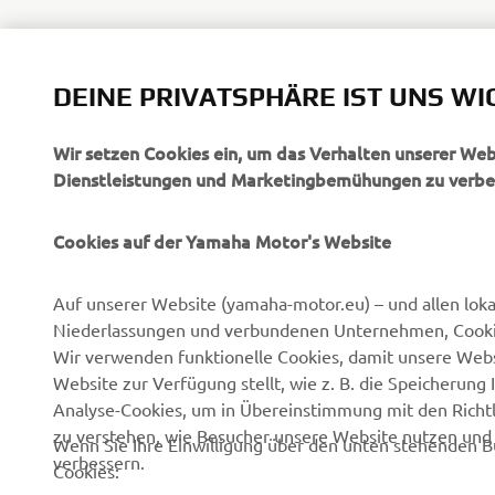
DEINE PRIVATSPHÄRE IST UNS WI
Wir setzen Cookies ein, um das Verhalten unserer We
Dienstleistungen und Marketingbemühungen zu verbe
Cookies auf der Yamaha Motor's Website
UNTERNEHMEN
B2B
Auf unserer Website (yamaha-motor.eu) – und allen lok
Über uns
eBike Antriebe
Niederlassungen und verbundenen Unternehmen, Cookies
News
Behörden
Wir verwenden funktionelle Cookies, damit unsere Webs
Website zur Verfügung stellt, wie z. B. die Speicheru
Veranstaltungen
Golfplätze
Analyse-Cookies, um in Übereinstimmung mit den Richtli
Presse
Rettungsdienste
zu verstehen, wie Besucher unsere Website nutzen un
Wenn Sie Ihre Einwilligung über den unten stehenden B
verbessern.
Kataloge
Fahrschulen
Cookies:
Arbeiten bei Yamaha
Robotics
Tracking/Werbe-Cookies verwenden wir, um Ihnen 
Händler werden
Partnerschaften
Website und auf Websites Dritter, einschließlich 