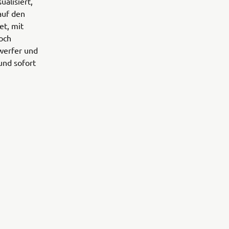
alisiert,
auf den
et, mit
noch
nwerfer und
und sofort