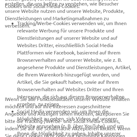
UNTERNEHMEN
erstellen, die uns helfen zu verstehen, wie Besucher
Cookies und Social Media-Cookies:
unsere Website nutzen und unsere Website, Produkte,
Dienstleistungen und Marketingmaßnahmen zu
B2B
Tracking/Werbe-Cookies verwenden wir, um Ihnen
verbessern.
relevante Werbung für unsere Produkte und
MEHR YAMAHA
Dienstleistungen auf unserer Website und auf
Websites Dritter, einschließlich Social Media
Plattformen wie Facebook, basierend auf Ihrem
SUPPORT
Browserverhalten auf unserer Website, wie z. B.
angesehene Produkte und Dienstleistungen, Artikel,
die Ihrem Warenkorb hinzugefügt wurden, und
NEWSLETTER
Artikel, die Sie gekauft haben, sowie auf Ihrem
Erfahre als Erster von den neuesten Angeboten,
Browserverhalten auf Websites Dritter und Ihren
Sonderveranstaltungen, Neuerscheinungen und vielem mehr.
Interessen, die sich aus diesem Browserverhalten
IWenn Sie alle Funktionalitäten unserer Website erhalten
ergeben, zu zeigen.
möchten und auf Ihre Interessen zugeschnittene
Social Media verwenden wir, um Ihnen die
Angebote und Anzeigen sehen möchten, akzeptieren Sie
Möglichkeit zu geben, sich Videos auf unserer
bitte die Tracking-/Werbe- und Social Media-Cookies,
ABONNIEREN
Website anzusehen (z. B. über YouTube), und um
indem Sie auf die Schaltfläche Akzeptieren klicken. Wenn
Ihnen die Möglichkeit zu geben, Inhalte unserer
Sie diese Cookies nicht oder nur bestimmte Kategorien