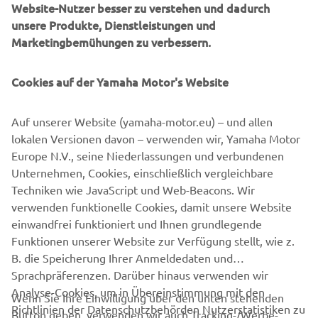
Website-Nutzer besser zu verstehen und dadurch
Farbgestaltung.
unsere Produkte, Dienstleistungen und
Marketingbemühungen zu verbessern.
Die Red Dot Design Awards, organisiert vom Design
Zentrum Nordrhein Westfalen in Deutschland, gelten
weltweit als eine der renommiertesten Auszeichnungen
Cookies auf der Yamaha Motor's Website
im Bereich Produktdesign.
Auf unserer Website (yamaha-motor.eu) – und allen
Zur Yamaha Motor Design Award Website
lokalen Versionen davon – verwenden wir, Yamaha Motor
Europe N.V., seine Niederlassungen und verbundenen
Unternehmen, Cookies, einschließlich vergleichbare
1
/
5
Techniken wie JavaScript und Web-Beacons. Wir
verwenden funktionelle Cookies, damit unsere Website
ENTDECKE DEN MAX
einwandfrei funktioniert und Ihnen grundlegende
Funktionen unserer Website zur Verfügung stellt, wie z.
B. die Speicherung Ihrer Anmeldedaten und
Sprachpräferenzen. Darüber hinaus verwenden wir
Analyse-Cookies, um in Übereinstimmung mit den
Wenn Sie Ihre Einwilligung über den unten stehenden
Richtlinien der Datenschutzbehörden Nutzerstatistiken zu
Button geben, verwenden wir auch Tracking-/Werbe-