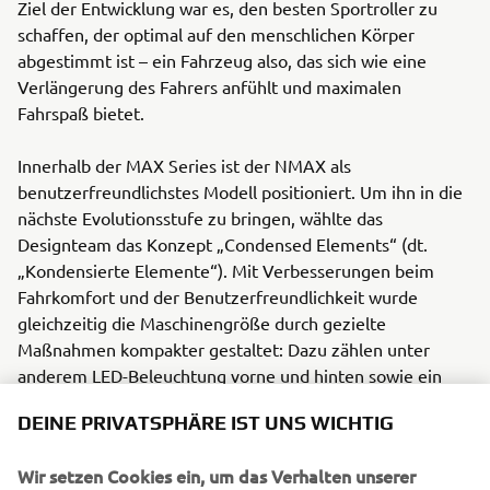
Ziel der Entwicklung war es, den besten Sportroller zu
schaffen, der optimal auf den menschlichen Körper
abgestimmt ist – ein Fahrzeug also, das sich wie eine
Verlängerung des Fahrers anfühlt und maximalen
Fahrspaß bietet.
Innerhalb der MAX Series ist der NMAX als
benutzerfreundlichstes Modell positioniert. Um ihn in die
nächste Evolutionsstufe zu bringen, wählte das
Designteam das Konzept „Condensed Elements“ (dt.
„Kondensierte Elemente“). Mit Verbesserungen beim
Fahrkomfort und der Benutzerfreundlichkeit wurde
gleichzeitig die Maschinengröße durch gezielte
Maßnahmen kompakter gestaltet: Dazu zählen unter
anderem LED-Beleuchtung vorne und hinten sowie ein
neues TFT-Instrumentendisplay. Der ausgezeichnete
DEINE PRIVATSPHÄRE IST UNS WICHTIG
NMAX 125 Tech MAX ist die Premium-Version und bietet
gegenüber dem Standardmodell unter anderem einen
Wir setzen Cookies ein, um das Verhalten unserer
besonders hochwertigen Sitz und eine noch edlere