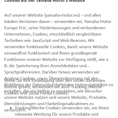
Cookies auf der Yamaha Motor's Website
entwickelten und produzierten Produkten macht.
Auf unserer Website (yamaha-motor.eu) – und allen
YMIT ist die italienische Niederlassung von Yamaha, die
lokalen Versionen davon – verwenden wir, Yamaha Motor
für Marketing, Vertrieb und Service auf dem italienischen
Europe N.V., seine Niederlassungen und verbundenen
Markt zuständig ist.
Unternehmen, Cookies, einschließlich vergleichbare
Techniken wie JavaScript und Web-Beacons. Wir
verwenden funktionelle Cookies, damit unsere Website
MEHR NACHRICHTEN
einwandfrei funktioniert und Ihnen grundlegende
Funktionen unserer Website zur Verfügung stellt, wie z.
B. die Speicherung Ihrer Anmeldedaten und
Sprachpräferenzen. Darüber hinaus verwenden wir
Analyse-Cookies, um in Übereinstimmung mit den
Wenn Sie Ihre Einwilligung über den unten stehenden
Richtlinien der Datenschutzbehörden Nutzerstatistiken zu
Button geben, verwenden wir auch Tracking-/Werbe-
UNTERNEHMEN
erstellen, die uns helfen zu verstehen, wie Besucher
Cookies und Social Media-Cookies:
unsere Website nutzen und unsere Website, Produkte,
Dienstleistungen und Marketingmaßnahmen zu
B2B
Tracking/Werbe-Cookies verwenden wir, um Ihnen
verbessern.
relevante Werbung für unsere Produkte und