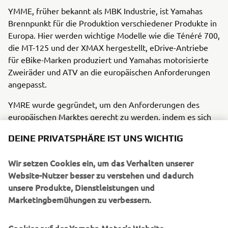
YMME, früher bekannt als MBK Industrie, ist Yamahas
Brennpunkt für die Produktion verschiedener Produkte in
Europa. Hier werden wichtige Modelle wie die Ténéré 700,
die MT-125 und der XMAX hergestellt, eDrive-Antriebe
für eBike-Marken produziert und Yamahas motorisierte
Zweiräder und ATV an die europäischen Anforderungen
angepasst.
YMRE wurde gegründet, um den Anforderungen des
europäischen Marktes gerecht zu werden, indem es sich
auf lokales Fahrzeugdesign konzentriert. Seit 2005
DEINE PRIVATSPHÄRE IST UNS WICHTIG
operiert Yamaha Motor R&D Europe von Norditalien aus,
das aufgrund seiner großen Automobilkultur und seiner
Wir setzen Cookies ein, um das Verhalten unserer
strategischen Lage in der Nähe von Herstellern
Website-Nutzer besser zu verstehen und dadurch
fortschrittlicher Technologien und Anbietern von
unsere Produkte, Dienstleistungen und
Ingenieursdienstleistungen ausgewählt wurde. Seitdem
Marketingbemühungen zu verbessern.
hat YMRE den Designprozess von fast 30 Yamaha
Modellen geleitet, von denen einige später bei YMME
produziert wurden, was sie zu vollständig in Europa