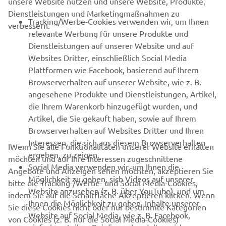
unsere Website nutzen und unsere Website, Produkte,
Dienstleistungen und Marketingmaßnahmen zu
B2B
Tracking/Werbe-Cookies verwenden wir, um Ihnen
verbessern.
relevante Werbung für unsere Produkte und
MEHR YAMAHA
Dienstleistungen auf unserer Website und auf
Websites Dritter, einschließlich Social Media
Plattformen wie Facebook, basierend auf Ihrem
SUPPORT
Browserverhalten auf unserer Website, wie z. B.
angesehene Produkte und Dienstleistungen, Artikel,
die Ihrem Warenkorb hinzugefügt wurden, und
NEWSLETTER
Artikel, die Sie gekauft haben, sowie auf Ihrem
Erfahre als Erster von den neuesten Angeboten,
Browserverhalten auf Websites Dritter und Ihren
Sonderveranstaltungen, Neuerscheinungen und vielem mehr.
Interessen, die sich aus diesem Browserverhalten
IWenn Sie alle Funktionalitäten unserer Website erhalten
ergeben, zu zeigen.
möchten und auf Ihre Interessen zugeschnittene
Social Media verwenden wir, um Ihnen die
Angebote und Anzeigen sehen möchten, akzeptieren Sie
Möglichkeit zu geben, sich Videos auf unserer
bitte die Tracking-/Werbe- und Social Media-Cookies,
ABONNIEREN
Website anzusehen (z. B. über YouTube), und um
indem Sie auf die Schaltfläche Akzeptieren klicken. Wenn
Ihnen die Möglichkeit zu geben, Inhalte unserer
Sie diese Cookies nicht oder nur bestimmte Kategorien
Website auf Social Media, wie z. B. Facebook,
Lesen Sie unsere Datenschutzrichtlinie, um zu erfahren, wie wir
von Cookies (z. B. nur die Social Media-Cookies)