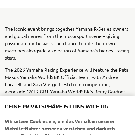
The iconic event brings together Yamaha R-Series owners
and global names from the motorsport scene – giving
passionate enthusiasts the chance to ride their own
machines alongside a selection of Yamaha’s biggest racing
stars.
The 2026 Yamaha Racing Experience will feature the Pata
Maxus Yamaha WorldSBK Official Team, with Andrea
Locatelli and Xavi Vierge fresh from competition,
alongside GYTR GRT Yamaha WorldSBK’s Remy Gardner
and 2025 World Supersport Champion, Stefano Manzi.
DEINE PRIVATSPHÄRE IST UNS WICHTIG
Yamaha’s official FIM Endurance World Championship
team, Yamalube YART, will also be in attendance, with
Wir setzen Cookies ein, um das Verhalten unserer
Marvin Fritz, Karel Hanika, and Leandro ‘Tati’ Mercado
Website-Nutzer besser zu verstehen und dadurch
further strengthening the list of stars set to join the