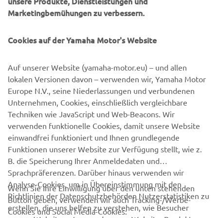
unsere Produkte, Dienstleistungen und
event.
Marketingbemühungen zu verbessern.
In addition, the Yamaha Racing Heritage Club will bring a
sense of nostalgia to the event, with Yamaha’s most iconic
Cookies auf der Yamaha Motor's Website
race machines of yesteryear taking to the track with some
of the most recognisable names from Yamaha’s rich racing
Auf unserer Website (yamaha-motor.eu) – und allen
history, including Giacomo Agostini, Carlos Lavado and
lokalen Versionen davon – verwenden wir, Yamaha Motor
Luca Cadalora.
Europe N.V., seine Niederlassungen und verbundenen
Unternehmen, Cookies, einschließlich vergleichbare
Techniken wie JavaScript und Web-Beacons. Wir
verwenden funktionelle Cookies, damit unsere Website
DISCOVER THE EXPERIENCE
einwandfrei funktioniert und Ihnen grundlegende
Funktionen unserer Website zur Verfügung stellt, wie z.
B. die Speicherung Ihrer Anmeldedaten und
Sprachpräferenzen. Darüber hinaus verwenden wir
Analyse-Cookies, um in Übereinstimmung mit den
Wenn Sie Ihre Einwilligung über den unten stehenden
Richtlinien der Datenschutzbehörden Nutzerstatistiken zu
Button geben, verwenden wir auch Tracking-/Werbe-
UNTERNEHMEN
erstellen, die uns helfen zu verstehen, wie Besucher
Cookies und Social Media-Cookies: