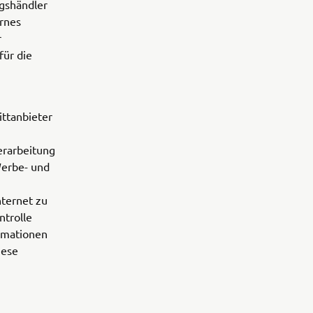
gshändler
ernes
r
für die
ittanbieter
erarbeitung
Werbe- und
nternet zu
ntrolle
rmationen
iese