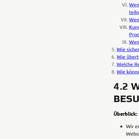
Wenn
teil
Wenn
Kund
Prod
Wenn
Wie siche
Wie übert
Welche Re
Wie könne
4.2 
BES
Überblick:
Wir e
Websi