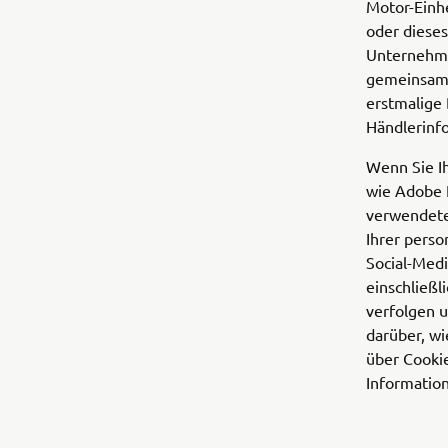
Motor-Einh
oder dieses
Unternehmen
gemeinsam 
erstmalige 
Händlerinfo
Wenn Sie Ih
wie Adobe 
verwendeten
Ihrer pers
Social-Medi
einschließl
verfolgen 
darüber, w
über Cooki
Informatio