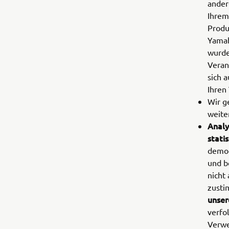
ander
Ihrem
Produ
Yamah
wurde
Veran
sich 
Ihren
Wir g
weite
Analy
stati
demog
und b
nicht
zusti
unser
verfo
Verwe