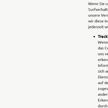
Wenn Sie u
Surfverhalt
unsere Ver
wir diese 
jederzeit w
Track
Wenn 
das C
uns v
erken
Infor
sich 
Diens
auf d
zuges
ander
Erken
durch