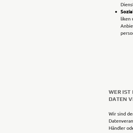
Diens
Sozia
liken
Anbie
perso
WER IST
DATEN 
Wir sind de
Datenverant
Händler ode