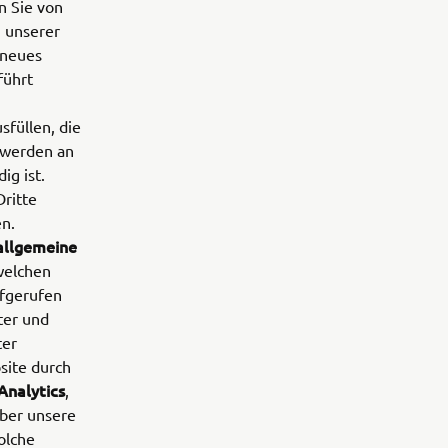
n Sie von
 unserer
 neues
führt
sfüllen, die
 werden an
ig ist.
ritte
en.
allgemeine
welchen
fgerufen
ter und
ter
site durch
Analytics
,
über unsere
olche