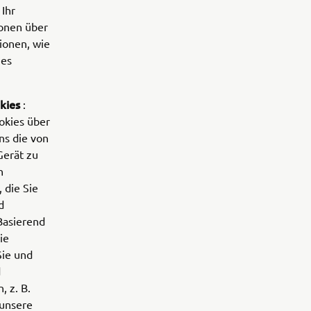
Ihr
ionen über
ionen, wie
ies
kies
:
okies über
ns die von
Gerät zu
n
 die Sie
d
Basierend
ie
Sie und
d
 z. B.
 unsere