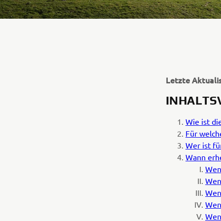
Letzte Aktuali
INHALTS
Wie ist di
Für welch
Wer ist f
Wann erhe
Wenn
Wenn
Wen
Wen
Wen