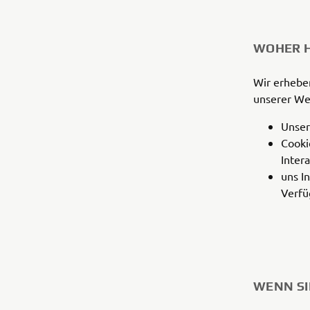
WOHER H
Wir erhebe
unserer We
Unser
Cooki
Inter
uns I
Verfü
WENN SI