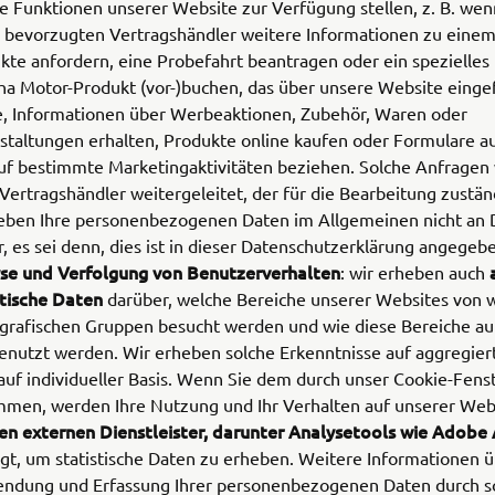
e Funktionen unserer Website zur Verfügung stellen, z. B. wen
 bevorzugten Vertragshändler weitere Informationen zu einem
kte anfordern, eine Probefahrt beantragen oder ein spezielles
a Motor-Produkt (vor-)buchen, das über unsere Website einge
, Informationen über Werbeaktionen, Zubehör, Waren oder
staltungen erhalten, Produkte online kaufen oder Formulare au
auf bestimmte Marketingaktivitäten beziehen. Solche Anfragen
 Vertragshändler weitergeleitet, der für die Bearbeitung zuständ
eben Ihre personenbezogenen Daten im Allgemeinen nicht an D
r, es sei denn, dies ist in dieser Datenschutzerklärung angegeb
se und Verfolgung von Benutzerverhalten
: wir erheben auch
stische Daten
darüber, welche Bereiche unserer Websites von 
rafischen Gruppen besucht werden und wie diese Bereiche au
enutzt werden. Wir erheben solche Erkenntnisse auf aggregier
 auf individueller Basis. Wenn Sie dem durch unser Cookie-Fens
mmen, werden Ihre Nutzung und Ihr Verhalten auf unserer Web
en externen Dienstleister, darunter Analysetools wie Adobe 
lgt, um statistische Daten zu erheben. Weitere Informationen 
ndung und Erfassung Ihrer personenbezogenen Daten durch s