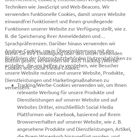
SUPPORT
Techniken wie JavaScript und Web-Beacons. Wir
verwenden funktionelle Cookies, damit unsere Website
einwandfrei funktioniert und Ihnen grundlegende
NEWSLETTER
Funktionen unserer Website zur Verfügung stellt, wie z.
Erfahre als Erster von den neuesten Angeboten,
B. die Speicherung Ihrer Anmeldedaten und
Sonderveranstaltungen, Neuerscheinungen und vielem mehr.
Sprachpräferenzen. Darüber hinaus verwenden wir
Analyse-Cookies, um in Übereinstimmung mit den
Wenn Sie Ihre Einwilligung über den unten stehenden
Richtlinien der Datenschutzbehörden Nutzerstatistiken zu
Button geben, verwenden wir auch Tracking-/Werbe-
erstellen, die uns helfen zu verstehen, wie Besucher
Cookies und Social Media-Cookies:
ABONNIEREN
unsere Website nutzen und unsere Website, Produkte,
Dienstleistungen und Marketingmaßnahmen zu
Tracking/Werbe-Cookies verwenden wir, um Ihnen
verbessern.
Lesen Sie unsere Datenschutzrichtlinie, um zu erfahren, wie wir
relevante Werbung für unsere Produkte und
Ihre persönlichen Daten verarbeiten:
Datenschutzerklärung.
Dienstleistungen auf unserer Website und auf
Websites Dritter, einschließlich Social Media
Austria (German)
Plattformen wie Facebook, basierend auf Ihrem
Browserverhalten auf unserer Website, wie z. B.
angesehene Produkte und Dienstleistungen, Artikel,
die Ihrem Warenkorb hinzugefügt wurden, und