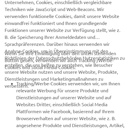
Unternehmen, Cookies, einschließlich vergleichbare
Techniken wie JavaScript und Web-Beacons. Wir
MEHR YAMAHA
verwenden funktionelle Cookies, damit unsere Website
einwandfrei funktioniert und Ihnen grundlegende
SUPPORT
Funktionen unserer Website zur Verfügung stellt, wie z.
B. die Speicherung Ihrer Anmeldedaten und
Sprachpräferenzen. Darüber hinaus verwenden wir
NEWSLETTER
Analyse-Cookies, um in Übereinstimmung mit den
Wenn Sie Ihre Einwilligung über den unten stehenden
Richtlinien der Datenschutzbehörden Nutzerstatistiken zu
Button geben, verwenden wir auch Tracking-/Werbe-
Erfahre als Erster von den neuesten Angeboten,
erstellen, die uns helfen zu verstehen, wie Besucher
Cookies und Social Media-Cookies:
Sonderveranstaltungen, Neuerscheinungen und vielem mehr.
unsere Website nutzen und unsere Website, Produkte,
Dienstleistungen und Marketingmaßnahmen zu
Tracking/Werbe-Cookies verwenden wir, um Ihnen
verbessern.
relevante Werbung für unsere Produkte und
ABONNIEREN
Dienstleistungen auf unserer Website und auf
Websites Dritter, einschließlich Social Media
Plattformen wie Facebook, basierend auf Ihrem
Lesen Sie unsere Datenschutzrichtlinie, um zu erfahren, wie wir
Browserverhalten auf unserer Website, wie z. B.
Ihre persönlichen Daten verarbeiten:
Datenschutzerklärung.
angesehene Produkte und Dienstleistungen, Artikel,