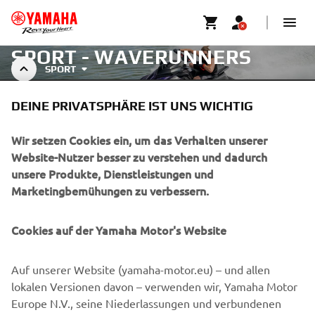
SPORT - WAVERUNNERS
SPORT
Erkunden Sie das Angebot
DEINE PRIVATSPHÄRE IST UNS WICHTIG
Wir setzen Cookies ein, um das Verhalten unserer
MEHR ERFAHREN
Website-Nutzer besser zu verstehen und dadurch
unsere Produkte, Dienstleistungen und
Ein professioneller Reiter, der seine fortgeschrittenen
Marketingbemühungen zu verbessern.
Fähigkeiten in einem geschlossenen Bereich demonstriert.
Cookies auf der Yamaha Motor's Website
UNTERNEHMEN
Auf unserer Website (yamaha-motor.eu) – und allen
lokalen Versionen davon – verwenden wir, Yamaha Motor
Europe N.V., seine Niederlassungen und verbundenen
B2B