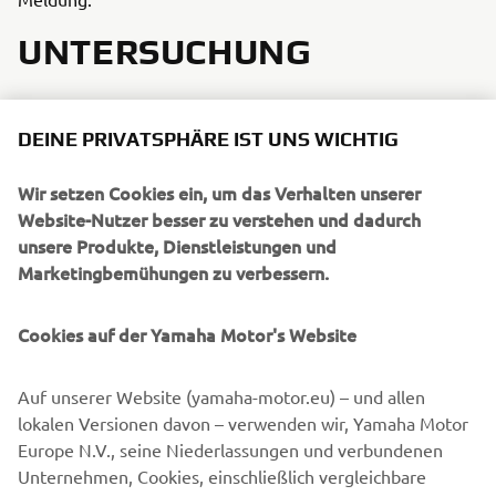
UNTERSUCHUNG
Meldungen, die in den Geltungsbereich der
Whistleblowing-Richtlinie von Yamaha Motor Europe
DEINE PRIVATSPHÄRE IST UNS WICHTIG
fallen, werden von einem Untersuchungsausschuss
unabhängig untersucht.
Wir setzen Cookies ein, um das Verhalten unserer
Website-Nutzer besser zu verstehen und dadurch
Während der Untersuchung hört der
unsere Produkte, Dienstleistungen und
Untersuchungsausschuss Zeugen an, sammelt und prüft
Marketingbemühungen zu verbessern.
neue Beweise und kommt zu seinen Ergebnissen.
ABSCHLUSS DES FALLES
Cookies auf der Yamaha Motor's Website
Auf der Grundlage der Untersuchungsergebnisse wird
Auf unserer Website (yamaha-motor.eu) – und allen
Yamaha Motor Europe geeignete Maßnahmen ergreifen,
lokalen Versionen davon – verwenden wir, Yamaha Motor
um jegliches Fehlverhalten oder Missstände zu
Europe N.V., seine Niederlassungen und verbundenen
beseitigen. Die meldende Person wird gemäß den
Unternehmen, Cookies, einschließlich vergleichbare
örtlichen gesetzlichen Bestimmungen über das Ergebnis