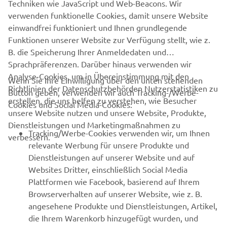
Techniken wie JavaScript und Web-Beacons. Wir
der Untersuchung informiert, und es werden
verwenden funktionelle Cookies, damit unsere Website
gegebenenfalls geeignete Maßnahmen ergriffen.
einwandfrei funktioniert und Ihnen grundlegende
Funktionen unserer Website zur Verfügung stellt, wie z.
B. die Speicherung Ihrer Anmeldedaten und
Sprachpräferenzen. Darüber hinaus verwenden wir
Analyse-Cookies, um in Übereinstimmung mit den
Wenn Sie Ihre Einwilligung über den unten stehenden
Richtlinien der Datenschutzbehörden Nutzerstatistiken zu
Button geben, verwenden wir auch Tracking-/Werbe-
UNTERNEHMEN
erstellen, die uns helfen zu verstehen, wie Besucher
Cookies und Social Media-Cookies:
unsere Website nutzen und unsere Website, Produkte,
Dienstleistungen und Marketingmaßnahmen zu
B2B
Tracking/Werbe-Cookies verwenden wir, um Ihnen
verbessern.
relevante Werbung für unsere Produkte und
MEHR YAMAHA
Dienstleistungen auf unserer Website und auf
Websites Dritter, einschließlich Social Media
Plattformen wie Facebook, basierend auf Ihrem
SUPPORT
Browserverhalten auf unserer Website, wie z. B.
angesehene Produkte und Dienstleistungen, Artikel,
die Ihrem Warenkorb hinzugefügt wurden, und
NEWSLETTER