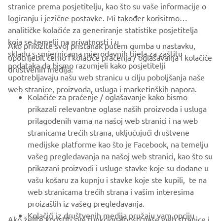
stranice prema posjetitelju, kao što su vaše informacije o
logiranju i jezične postavke. Mi također korisitmo
analitičke kolačiće za generiranje statistike posjetitelja
koja se temelji na privatnosti i u
Ako priložite svoj pristanak putem gumba u nastavku,
skladu s smjernicama mjerodavnih tijela za zaštitu
upotrijebit ćemo i kolačiće praćenja / oglašavanja i kolačiće
CORPORATE
podataka da bismo razumjeli kako posjetitelji
društvenih medija:
upotrebljavaju našu web stranicu u cilju poboljšanja naše
web stranice, proizvoda, usluga i marketinških napora.
FOR BUSINESS
Kolačiće za praćenje / oglašavanje kako bismo
prikazali relevantne oglase naših proizvoda i usluga
MORE YAMAHA
prilagođenih vama na našoj web stranici i na web
stranicama trećih strana, uključujući društvene
medijske platforme kao što je Facebook, na temelju
SUPPORT
vašeg pregledavanja na našoj web stranici, kao što su
prikazani proizvodi i usluge stavke koje su dodane u
vašu košaru za kupnju i stavke koje ste kupili, te na
BILTEN
web stranicama trećih strana i vašim interesima
Budite prvi koji će saznati o najnovijim ponudama, posebnim
proizašlih iz vašeg pregledavanja.
događajima, novim izdanjima i još mnogo toga
Kolačići iz društvenih medija pružaju vam opciju
Ako želite koristiti sve funkcionalnosti naše web stranice i