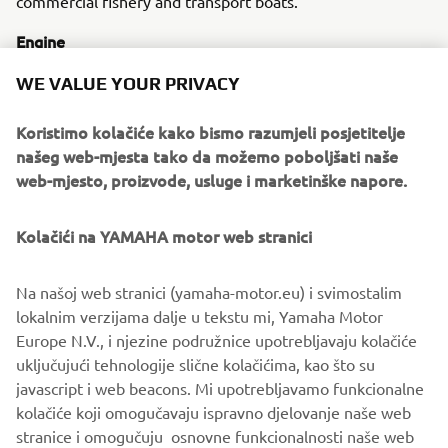
commercial fishery and transport boats.
Engine
The 55A was a liquid-cooled 2-cylinder 760cc engine.
WE VALUE YOUR PRIVACY
Koristimo kolačiće kako bismo razumjeli posjetitelje
našeg web-mjesta tako da možemo poboljšati naše
1976 XT500
web-mjesto, proizvode, usluge i marketinške napore.
Kolačići na YAMAHA motor web stranici
©Yamaha Motor Europe N.V. / Yamaha Motor Co., Ltd.
Na našoj web stranici (yamaha-motor.eu) i svimostalim
lokalnim verzijama dalje u tekstu mi, Yamaha Motor
The information and/or imagery on these webpages may
Europe N.V., i njezine podružnice upotrebljavaju kolačiće
never be used for commercial or non-commercial
uključujući tehnologije slične kolačićima, kao što su
purposes without the explicit written consent of Yamaha
javascript i web beacons. Mi upotrebljavamo funkcionalne
Motor Europe N.V. and/or Yamaha Motor Co., Ltd.
kolačiće koji omogučavaju ispravno djelovanje naše web
Always ride in a safe manner and obey all local road laws.
stranice i omogučuju osnovne funkcionalnosti naše web