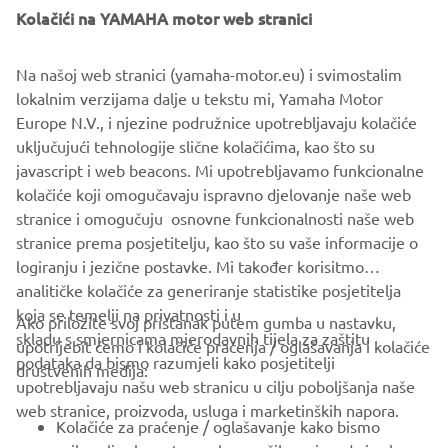
Kolačići na YAMAHA motor web stranici
Na našoj web stranici (yamaha-motor.eu) i svimostalim
lokalnim verzijama dalje u tekstu mi, Yamaha Motor
Europe N.V., i njezine podružnice upotrebljavaju kolačiće
uključujući tehnologije slične kolačićima, kao što su
javascript i web beacons. Mi upotrebljavamo funkcionalne
Promote Corporate Citizenship
kolačiće koji omogučavaju ispravno djelovanje naše web
Pročitajte više
stranice i omogučuju osnovne funkcionalnosti naše web
stranice prema posjetitelju, kao što su vaše informacije o
logiranju i jezične postavke. Mi također korisitmo
analitičke kolačiće za generiranje statistike posjetitelja
koja se temelji na privatnosti i u
Ako priložite svoj pristanak putem gumba u nastavku,
skladu s smjernicama mjerodavnih tijela za zaštitu
upotrijebit ćemo i kolačiće praćenja / oglašavanja i kolačiće
CORPORATE
podataka da bismo razumjeli kako posjetitelji
društvenih medija:
upotrebljavaju našu web stranicu u cilju poboljšanja naše
web stranice, proizvoda, usluga i marketinških napora.
FOR BUSINESS
Kolačiće za praćenje / oglašavanje kako bismo