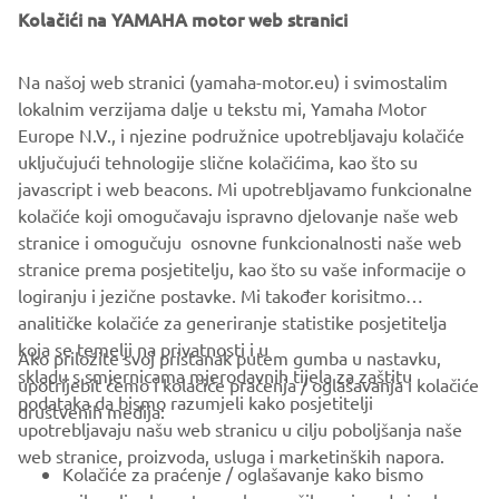
Kolačići na YAMAHA motor web stranici
Na našoj web stranici (yamaha-motor.eu) i svimostalim
lokalnim verzijama dalje u tekstu mi, Yamaha Motor
Europe N.V., i njezine podružnice upotrebljavaju kolačiće
uključujući tehnologije slične kolačićima, kao što su
javascript i web beacons. Mi upotrebljavamo funkcionalne
Drive Energy & Material Efficiency
kolačiće koji omogučavaju ispravno djelovanje naše web
Pročitajte više
stranice i omogučuju osnovne funkcionalnosti naše web
stranice prema posjetitelju, kao što su vaše informacije o
logiranju i jezične postavke. Mi također korisitmo
analitičke kolačiće za generiranje statistike posjetitelja
koja se temelji na privatnosti i u
Ako priložite svoj pristanak putem gumba u nastavku,
skladu s smjernicama mjerodavnih tijela za zaštitu
upotrijebit ćemo i kolačiće praćenja / oglašavanja i kolačiće
CORPORATE
podataka da bismo razumjeli kako posjetitelji
društvenih medija:
upotrebljavaju našu web stranicu u cilju poboljšanja naše
web stranice, proizvoda, usluga i marketinških napora.
FOR BUSINESS
Kolačiće za praćenje / oglašavanje kako bismo