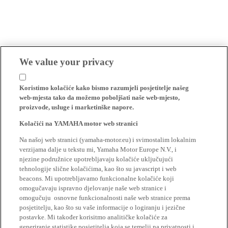
We value your privacy
Koristimo kolačiće kako bismo razumjeli posjetitelje našeg
web-mjesta tako da možemo poboljšati naše web-mjesto,
proizvode, usluge i marketinške napore.
Kolačići na YAMAHA motor web stranici
Na našoj web stranici (yamaha-motor.eu) i svimostalim lokalnim
verzijama dalje u tekstu mi, Yamaha Motor Europe N.V., i
njezine podružnice upotrebljavaju kolačiće uključujući
tehnologije slične kolačićima, kao što su javascript i web
beacons. Mi upotrebljavamo funkcionalne kolačiće koji
omogučavaju ispravno djelovanje naše web stranice i
omogučuju osnovne funkcionalnosti naše web stranice prema
posjetitelju, kao što su vaše informacije o logiranju i jezične
postavke. Mi također korisitmo analitičke kolačiće za
generiranje statistike posjetitelja koja se temelji na privatnosti i