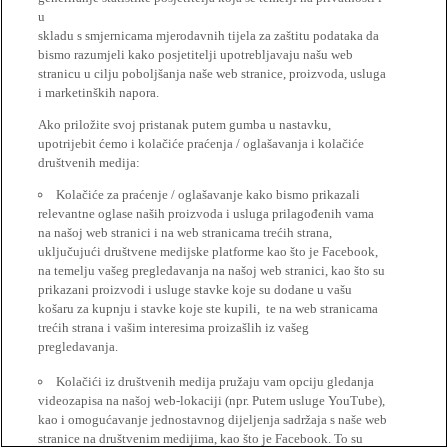
u
skladu s smjernicama mjerodavnih tijela za zaštitu podataka da
bismo razumjeli kako posjetitelji upotrebljavaju našu web
stranicu u cilju poboljšanja naše web stranice, proizvoda, usluga
i marketinških napora.
Ako priložite svoj pristanak putem gumba u nastavku,
upotrijebit ćemo i kolačiće praćenja / oglašavanja i kolačiće
društvenih medija:
Kolačiće za praćenje / oglašavanje kako bismo prikazali
relevantne oglase naših proizvoda i usluga prilagođenih vama
na našoj web stranici i na web stranicama trećih strana,
uključujući društvene medijske platforme kao što je Facebook,
na temelju vašeg pregledavanja na našoj web stranici, kao što su
prikazani proizvodi i usluge stavke koje su dodane u vašu
košaru za kupnju i stavke koje ste kupili, te na web stranicama
trećih strana i vašim interesima proizašlih iz vašeg
pregledavanja.
Kolačići iz društvenih medija pružaju vam opciju gledanja
videozapisa na našoj web-lokaciji (npr. Putem usluge YouTube),
kao i omogućavanje jednostavnog dijeljenja sadržaja s naše web
stranice na društvenim medijima, kao što je Facebook. To su