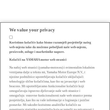
We value your privacy
Koristimo kolačiće kako bismo razumjeli posjetitelje našeg
web-mjesta tako da možemo poboljšati naše web-mjesto,
proizvode, usluge i marketinške napore.
Kolačići na YAMAHA motor web stranici
Na našoj web stranici (yamaha-motor.eu) i svimostalim lokalnim
verzijama dalje u tekstu mi, Yamaha Motor Europe N.V., i
njezine podružnice upotrebljavaju kolačiće uključujući
tehnologije slične kolačićima, kao što su javascript i web
beacons. Mi upotrebljavamo funkcionalne kolačiće koji
omogučavaju ispravno djelovanje naše web stranice i
omogučuju osnovne funkcionalnosti naše web stranice prema
posjetitelju, kao što su vaše informacije o logiranju i jezične
postavke. Mi također korisitmo analitičke kolačiće za
generiranje statistike posjetitelja koja se temelji na privatnosti i