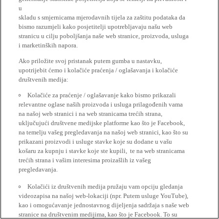
u
skladu s smjernicama mjerodavnih tijela za zaštitu podataka da
bismo razumjeli kako posjetitelji upotrebljavaju našu web
stranicu u cilju poboljšanja naše web stranice, proizvoda, usluga
i marketinških napora.
Ako priložite svoj pristanak putem gumba u nastavku,
upotrijebit ćemo i kolačiće praćenja / oglašavanja i kolačiće
društvenih medija:
Kolačiće za praćenje / oglašavanje kako bismo prikazali
relevantne oglase naših proizvoda i usluga prilagođenih vama
na našoj web stranici i na web stranicama trećih strana,
uključujući društvene medijske platforme kao što je Facebook,
na temelju vašeg pregledavanja na našoj web stranici, kao što su
prikazani proizvodi i usluge stavke koje su dodane u vašu
košaru za kupnju i stavke koje ste kupili, te na web stranicama
trećih strana i vašim interesima proizašlih iz vašeg
pregledavanja.
Kolačići iz društvenih medija pružaju vam opciju gledanja
videozapisa na našoj web-lokaciji (npr. Putem usluge YouTube),
kao i omogućavanje jednostavnog dijeljenja sadržaja s naše web
stranice na društvenim medijima, kao što je Facebook. To su