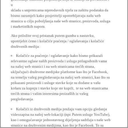
u
skladu s smjernicama mjerodavnih tijela za zaštitu podataka da
bismo razumjeli kako posjetitelji upotrebljavaju našu web
stranicu u cilju poboljšanja naše web stranice, proizvoda, usluga
i marketinških napora.
Ako priložite svoj pristanak putem gumba u nastavku,
upotrijebit ćemo i kolačiće praćenja / oglašavanja i kolačiće
društvenih medija:
Kolačiće za praćenje / oglašavanje kako bismo prikazali
relevantne oglase naših proizvoda i usluga prilagođenih vama
na našoj web stranici i na web stranicama trećih strana,
uključujući društvene medijske platforme kao što je Facebook,
na temelju vašeg pregledavanja na našoj web stranici, kao što su
prikazani proizvodi i usluge stavke koje su dodane u vašu
košaru za kupnju i stavke koje ste kupili, te na web stranicama
trećih strana i vašim interesima proizašlih iz vašeg
pregledavanja.
Kolačići iz društvenih medija pružaju vam opciju gledanja
videozapisa na našoj web-lokaciji (npr. Putem usluge YouTube),
kao i omogućavanje jednostavnog dijeljenja sadržaja s naše web
stranice na društvenim medijima, kao što je Facebook. To su