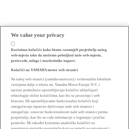
We value your privacy
Koristimo kolačiće kako bismo razumjeli posjetitelje našeg
web-mjesta tako da možemo poboljšati naše web-mjesto,
proizvode, usluge i marketinške napore.
Kolačići na YAMAHA motor web stranici
Na našoj web stranici (yamaha-motor.eu) i svimostalim lokalnim
verzijama dalje u tekstu mi, Yamaha Motor Europe N.V., i
njezine podružnice upotrebljavaju kolačiće uključujući
tehnologije slične kolačićima, kao što su javascript i web
beacons. Mi upotrebljavamo funkcionalne kolačiće koji
omogučavaju ispravno djelovanje naše web stranice i
omogučuju osnovne funkcionalnosti naše web stranice prema
posjetitelju, kao što su vaše informacije o logiranju i jezične
postavke. Mi također korisitmo analitičke kolačiće za
generiranje statistike posjetitelja koja se temelji na privatnosti i