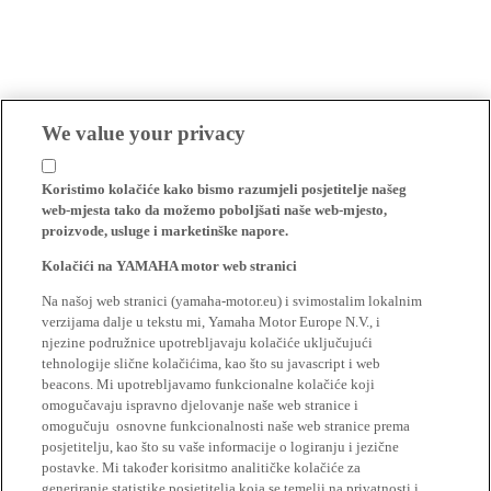
We value your privacy
Koristimo kolačiće kako bismo razumjeli posjetitelje našeg
web-mjesta tako da možemo poboljšati naše web-mjesto,
proizvode, usluge i marketinške napore.
Kolačići na YAMAHA motor web stranici
Na našoj web stranici (yamaha-motor.eu) i svimostalim lokalnim
verzijama dalje u tekstu mi, Yamaha Motor Europe N.V., i
njezine podružnice upotrebljavaju kolačiće uključujući
tehnologije slične kolačićima, kao što su javascript i web
beacons. Mi upotrebljavamo funkcionalne kolačiće koji
omogučavaju ispravno djelovanje naše web stranice i
omogučuju osnovne funkcionalnosti naše web stranice prema
posjetitelju, kao što su vaše informacije o logiranju i jezične
postavke. Mi također korisitmo analitičke kolačiće za
generiranje statistike posjetitelja koja se temelji na privatnosti i