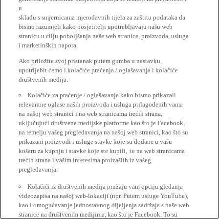
u
skladu s smjernicama mjerodavnih tijela za zaštitu podataka da
bismo razumjeli kako posjetitelji upotrebljavaju našu web
stranicu u cilju poboljšanja naše web stranice, proizvoda, usluga
i marketinških napora.
Ako priložite svoj pristanak putem gumba u nastavku,
upotrijebit ćemo i kolačiće praćenja / oglašavanja i kolačiće
društvenih medija:
Kolačiće za praćenje / oglašavanje kako bismo prikazali
relevantne oglase naših proizvoda i usluga prilagođenih vama
na našoj web stranici i na web stranicama trećih strana,
uključujući društvene medijske platforme kao što je Facebook,
na temelju vašeg pregledavanja na našoj web stranici, kao što su
prikazani proizvodi i usluge stavke koje su dodane u vašu
košaru za kupnju i stavke koje ste kupili, te na web stranicama
trećih strana i vašim interesima proizašlih iz vašeg
pregledavanja.
Kolačići iz društvenih medija pružaju vam opciju gledanja
videozapisa na našoj web-lokaciji (npr. Putem usluge YouTube),
kao i omogućavanje jednostavnog dijeljenja sadržaja s naše web
stranice na društvenim medijima, kao što je Facebook. To su