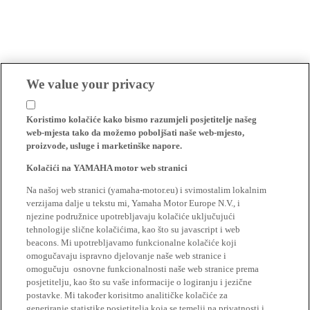
We value your privacy
Koristimo kolačiće kako bismo razumjeli posjetitelje našeg
web-mjesta tako da možemo poboljšati naše web-mjesto,
proizvode, usluge i marketinške napore.
Kolačići na YAMAHA motor web stranici
Na našoj web stranici (yamaha-motor.eu) i svimostalim lokalnim
verzijama dalje u tekstu mi, Yamaha Motor Europe N.V., i
njezine podružnice upotrebljavaju kolačiće uključujući
tehnologije slične kolačićima, kao što su javascript i web
beacons. Mi upotrebljavamo funkcionalne kolačiće koji
omogučavaju ispravno djelovanje naše web stranice i
omogučuju osnovne funkcionalnosti naše web stranice prema
posjetitelju, kao što su vaše informacije o logiranju i jezične
postavke. Mi također korisitmo analitičke kolačiće za
generiranje statistike posjetitelja koja se temelji na privatnosti i