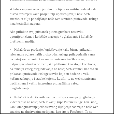
u
skladu s smjernicama mjerodavnih tijela za zaštitu podataka da
bismo razumjeli kako posjetitelji upotrebljavaju našu web
stranicu u cilju poboljšanja naše web stranice, proizvoda, usluga
i marketinških napora.
Ako priložite svoj pristanak putem gumba u nastavku,
upotrijebit ćemo i kolačiće praćenja / oglašavanja i kolačiće
društvenih medija:
Kolačiće za praćenje / oglašavanje kako bismo prikazali
relevantne oglase naših proizvoda i usluga prilagođenih vama
na našoj web stranici i na web stranicama trećih strana,
uključujući društvene medijske platforme kao što je Facebook,
na temelju vašeg pregledavanja na našoj web stranici, kao što su
prikazani proizvodi i usluge stavke koje su dodane u vašu
košaru za kupnju i stavke koje ste kupili, te na web stranicama
trećih strana i vašim interesima proizašlih iz vašeg
pregledavanja.
Kolačići iz društvenih medija pružaju vam opciju gledanja
videozapisa na našoj web-lokaciji (npr. Putem usluge YouTube),
kao i omogućavanje jednostavnog dijeljenja sadržaja s naše web
stranice na društvenim medijima, kao što je Facebook. To su