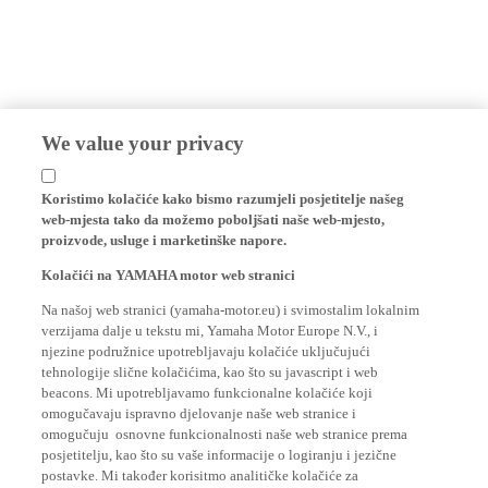
We value your privacy
Koristimo kolačiće kako bismo razumjeli posjetitelje našeg
web-mjesta tako da možemo poboljšati naše web-mjesto,
proizvode, usluge i marketinške napore.
Kolačići na YAMAHA motor web stranici
Na našoj web stranici (yamaha-motor.eu) i svimostalim lokalnim
verzijama dalje u tekstu mi, Yamaha Motor Europe N.V., i
njezine podružnice upotrebljavaju kolačiće uključujući
tehnologije slične kolačićima, kao što su javascript i web
beacons. Mi upotrebljavamo funkcionalne kolačiće koji
omogučavaju ispravno djelovanje naše web stranice i
omogučuju osnovne funkcionalnosti naše web stranice prema
posjetitelju, kao što su vaše informacije o logiranju i jezične
postavke. Mi također korisitmo analitičke kolačiće za