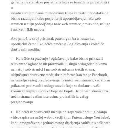
generiranje statistike posjetitelja koja se temelji na privatnosti i
u
skladu s smjernicama mjerodavnih tijela za zaštitu podataka da
bismo razumjeli kako posjetitelji upotrebljavaju našu web
stranicu u cilju poboljšanja naše web stranice, proizvoda, usluga
i marketinških napora.
Ako priložite svoj pristanak putem gumba u nastavku,
upotrijebit ćemo i kolačiće praćenja / oglašavanja i kolačiće
društvenih medija:
Kolačiće za praćenje / oglašavanje kako bismo prikazali
relevantne oglase naših proizvoda i usluga prilagođenih vama
na našoj web stranici i na web stranicama trećih strana,
uključujući društvene medijske platforme kao što je Facebook,
na temelju vašeg pregledavanja na našoj web stranici, kao što su
prikazani proizvodi i usluge stavke koje su dodane u vašu
košaru za kupnju i stavke koje ste kupili, te na web stranicama
trećih strana i vašim interesima proizašlih iz vašeg
pregledavanja.
Kolačići iz društvenih medija pružaju vam opciju gledanja
videozapisa na našoj web-lokaciji (npr. Putem usluge YouTube),
kao i omogućavanje jednostavnog dijeljenja sadržaja s naše web
stranice na društvenim medijima, kao što je Facebook. To su