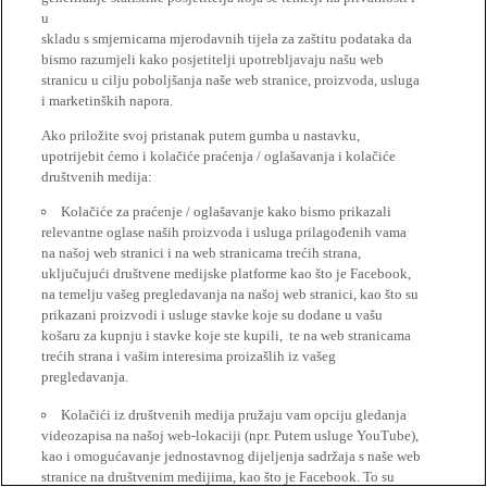
u
skladu s smjernicama mjerodavnih tijela za zaštitu podataka da
bismo razumjeli kako posjetitelji upotrebljavaju našu web
stranicu u cilju poboljšanja naše web stranice, proizvoda, usluga
i marketinških napora.
Ako priložite svoj pristanak putem gumba u nastavku,
upotrijebit ćemo i kolačiće praćenja / oglašavanja i kolačiće
društvenih medija:
Kolačiće za praćenje / oglašavanje kako bismo prikazali
relevantne oglase naših proizvoda i usluga prilagođenih vama
na našoj web stranici i na web stranicama trećih strana,
uključujući društvene medijske platforme kao što je Facebook,
na temelju vašeg pregledavanja na našoj web stranici, kao što su
prikazani proizvodi i usluge stavke koje su dodane u vašu
košaru za kupnju i stavke koje ste kupili, te na web stranicama
trećih strana i vašim interesima proizašlih iz vašeg
pregledavanja.
Kolačići iz društvenih medija pružaju vam opciju gledanja
videozapisa na našoj web-lokaciji (npr. Putem usluge YouTube),
kao i omogućavanje jednostavnog dijeljenja sadržaja s naše web
stranice na društvenim medijima, kao što je Facebook. To su