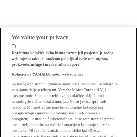
We value your privacy
Koristimo kolačiće kako bismo razumjeli posjetitelje našeg
web-mjesta tako da možemo poboljšati naše web-mjesto,
proizvode, usluge i marketinške napore.
Kolačići na YAMAHA motor web stranici
Na našoj web stranici (yamaha-motor.eu) i svimostalim lokalnim
verzijama dalje u tekstu mi, Yamaha Motor Europe N.V., i
njezine podružnice upotrebljavaju kolačiće uključujući
tehnologije slične kolačićima, kao što su javascript i web
beacons. Mi upotrebljavamo funkcionalne kolačiće koji
omogučavaju ispravno djelovanje naše web stranice i
omogučuju osnovne funkcionalnosti naše web stranice prema
posjetitelju, kao što su vaše informacije o logiranju i jezične
postavke. Mi također korisitmo analitičke kolačiće za
generiranje statistike posjetitelja koja se temelji na privatnosti i