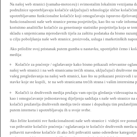
Na našoj web stranici (yamaha-motor.eu) i svimostalim lokalnim verzijama da
podružnice upotrebljavaju kolačiće uključujući tehnologije slične kolačićima
upotrebljavamo funkcionalne kolačiće koji omogučavaju ispravno djelovan
funkcionalnosti naše web stranice prema posjetitelju, kao što su vaše informa
korisitmo analitičke kolačiće za generiranje statistike posjetitelja koja se tem
skladu s smjernicama mjerodavnih tijela za zaštitu podataka da bismo razumje
u cilju poboljšanja naše web stranice, proizvoda, usluga i marketinških napor
Ako priložite svoj pristanak putem gumba u nastavku, upotrijebit ćemo i kola
medija:
Kolačiće za praćenje / oglašavanje kako bismo prikazali relevantne ogla
našoj web stranici i na web stranicama trećih strana, uključujući društvene 
vašeg pregledavanja na našoj web stranici, kao što su prikazani proizvodi i 
stavke koje ste kupili, te na web stranicama trećih strana i vašim interesima 
Kolačići iz društvenih medija pružaju vam opciju gledanja videozapisa n
kao i omogućavanje jednostavnog dijeljenja sadržaja s naše web stranice na
kolačići pružatelja društvenih medija treće strane i dopuštaju tim pružatelj
putem interneta i upotrebljavaju ih u svoje svrhe.
Ako želite koristiti sve funkcionalnosti naše web stranice i videjti sve pon
vas prihvatite kolačiće praćenja / oglašavanja te kolačiće društvenih mreža s
prihaviti navedene kolačiće ili ako želi prihvatiti samo odeređene kategorije