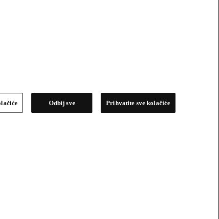
olačiće
Odbij sve
Prihvatite sve kolačiće