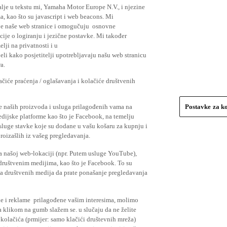
lje u tekstu mi, Yamaha Motor Europe N.V., i njezine
, kao što su javascript i web beacons. Mi
je naše web stranice i omogučuju osnovne
cije o logiranju i jezične postavke. Mi također
elji na privatnosti i u
li kako posjetitelji upotrebljavaju našu web stranicu
a.
čiće praćenja / oglašavanja i kolačiće društvenih
se naših proizvoda i usluga prilagođenih vama na
Postavke za k
medijske platforme kao što je Facebook, na temelju
usluge stavke koje su dodane u vašu košaru za kupnju i
proizašlih iz vašeg pregledavanja.
a našoj web-lokaciji (npr. Putem usluge YouTube),
 društvenim medijima, kao što je Facebook. To su
ima društvenih medija da prate ponašanje pregledavanja
ude i reklame prilagođene vašim interesima, molimo
a klikom na gumb slažem se. u slučaju da ne želite
 kolačića (prmijer: samo klačići društevnih mreža)